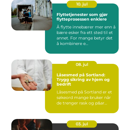
10. jul
Flyttetjenester som gjør
flytteprosessen enklere
Å flytte innebærer mer enn å
bære esker fra ett sted til et
annet. For mange betyr det
å kombinere e...
08. jul
Låsesmed på Sortland:
Trygg sikring av hjem og
bedrift
Låsesmed på Sortland er et
søkeord mange bruker når
de trenger rask og p&ar...
03. jul