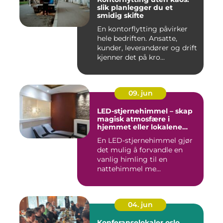
slik planlegger du et
smidig skifte
En kontorflytting påvirker
hele bedriften. Ansatte,
kunder, leverandører og drift
kjenner det på kro...
09. jun
LED-stjernehimmel – skap
magisk atmosfære i
hjemmet eller lokalene
dine
En LED-stjernehimmel gjør
det mulig å forvandle en
vanlig himling til en
nattehimmel me...
04. jun
Konferanselokaler oslo