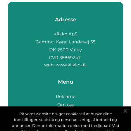
Adresse
web:
www.klikko.dk
Menu
Reklame
Om oss
Cookies
På vores website bruges cookies til at huske dine
indstillinger, statistik og personalisering af indhold og
Kontakt Oss
annoncer. Denne information deles med tredjepart. Ved
Sitemap