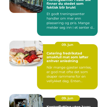
finner du stedet som
faktisk blir brukt
Et godt treningssenter
handler om mer enn
plassering og pris. Mange
melder seg inn i et senter de
ne...
09. jun
Catering fredrikstad
smakfull mat som løfter
enhver anledning
Når mange gjester samles,
er god mat ofte det som
skaper rammene for en
vellykket dag. Enten
anledni...
09. jun
Kontorflytting uten kaos: