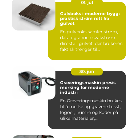
01. jul
Gulvboks i moderne bygg:
praktisk strøm rett fra
gulvet
En gulvboks samler strøm,
data og annen svakstrøm
direkte i gulvet, der brukeren
faktisk trenger til...
30. jun
Graveringsmaskin presis
merking for moderne
industri
En Graveringsmaskin brukes
til å merke og gravere tekst,
logoer, numre og koder på
ulike materialer,...