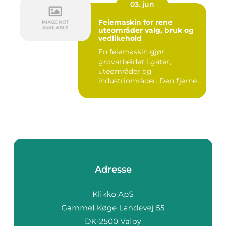
03. jun
Feiemaskin for rene
uteområder valg, bruk og
vedlikehold
En feiemaskin gjør
grovarbeidet i gater,
uteområder og
industriområder. Den fjerner
støv, grus, løv ...
Adresse