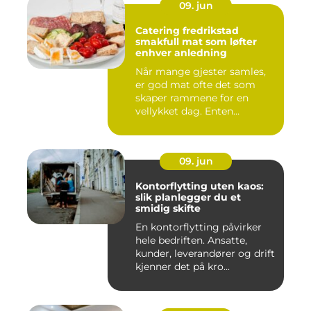
09. jun
Catering fredrikstad
smakfull mat som løfter
enhver anledning
Når mange gjester samles,
er god mat ofte det som
skaper rammene for en
vellykket dag. Enten
anledni...
09. jun
Kontorflytting uten kaos:
slik planlegger du et
smidig skifte
En kontorflytting påvirker
hele bedriften. Ansatte,
kunder, leverandører og drift
kjenner det på kro...