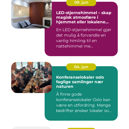
09. jun
LED-stjernehimmel – skap
magisk atmosfære i
hjemmet eller lokalene
dine
En LED-stjernehimmel gjør
det mulig å forvandle en
vanlig himling til en
nattehimmel me...
04. jun
Konferanselokaler oslo
faglige samlinger nær
naturen
Å finne gode
konferanselokaler Oslo kan
være en utfordring. Mange
bedrifter ønsker lokaler som
gir b...