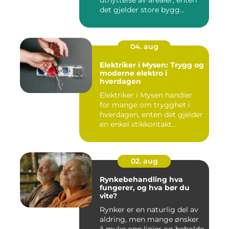
utnyttelse av arealer, enten
det gjelder store bygg...
04. aug
Elektriker i Mysen: Trygg og
moderne elektro i
hverdagen
Elektriker i Mysen handler
for mange om trygghet i
hverdagen, enten det gjelder
en enkel stikkontakt...
02. aug
Rynkebehandling hva
fungerer, og hva bør du
vite?
Rynker er en naturlig del av
aldring, men mange ønsker