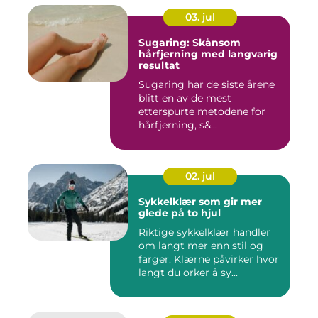
03. jul
Sugaring: Skånsom
hårfjerning med langvarig
resultat
Sugaring har de siste årene
blitt en av de mest
etterspurte metodene for
hårfjerning, s&...
02. jul
Sykkelklær som gir mer
glede på to hjul
Riktige sykkelklær handler
om langt mer enn stil og
farger. Klærne påvirker hvor
langt du orker å sy...