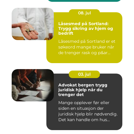
08. jul
Låsesmed på Sortland:
Trygg sikring av hjem og
bedrift
Låsesmed på Sortland er et
søkeord mange bruker når
de trenger rask og p&ar...
03. jul
Advokat bergen trygg
juridisk hjelp når du
trenger det
Mange opplever før eller
siden en situasjon der
juridisk hjelp blir nødvendig.
Det kan handle om hus...