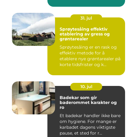
31. jul
Sprøytesåing effektiv
etablering av gress og
grøntarealer
Sprøytesåing er en rask og
effektiv metode for å
etablere nye grøntarealer på
korte tidsfrister og k...
10. jul
Badekar som gir
baderommet karakter og
ro
Et badekar handler ikke bare
om hygiene. For mange er
karbadet dagens viktigste
pause, et sted for r...