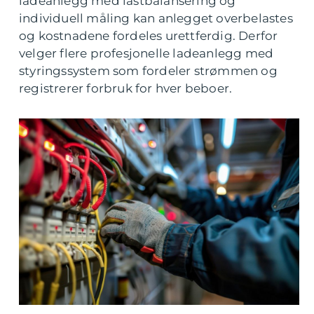
ladeanlegg med lastbalansering og
individuell måling kan anlegget overbelastes
og kostnadene fordeles urettferdig. Derfor
velger flere profesjonelle ladeanlegg med
styringssystem som fordeler strømmen og
registrerer forbruk for hver beboer.