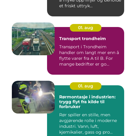
å myke opp linjer og beholde
et friskt uttryk...
01. aug
Transport trondheim
Transport i Trondheim
handler om langt mer enn å
flytte varer fra A til B. For
mange bedrifter er go...
01. aug
Rørmontasje i industrien:
trygg flyt fra kilde til
forbruker
Rør spiller en stille, men
avgjørende rolle i moderne
industri. Vann, luft,
kjemikalier, gass og pro...