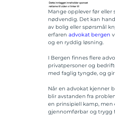
Mange opplever før eller s
nødvendig. Det kan handl
av bolig eller spørsmål kny
erfaren
advokat bergen
v
og en ryddig løsning.
I Bergen finnes flere ad
privatpersoner og bedrif
med faglig tyngde, og gir
Når en advokat kjenner b
blir avstanden fra problem
en prinsipiell kamp, men 
gjennomførbar og trygg f