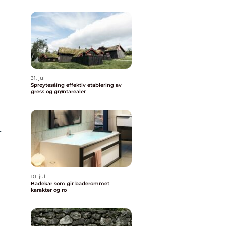
31. jul
Sprøytesåing effektiv etablering av
gress og grøntarealer
r
10. jul
Badekar som gir baderommet
karakter og ro
e