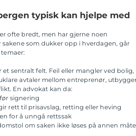
bergen typisk kan hjelpe med
er ofte bredt, men har gjerne noen
sakene som dukker opp i hverdagen, går
 temaer:
t sentralt felt. Feil eller mangler ved bolig,
 uklare avtaler mellom entreprenør, utbygge
likt. En advokat kan da:
før signering
 rett til prisavslag, retting eller heving
n for å unngå rettssak
i domstol om saken ikke løses på annen måt