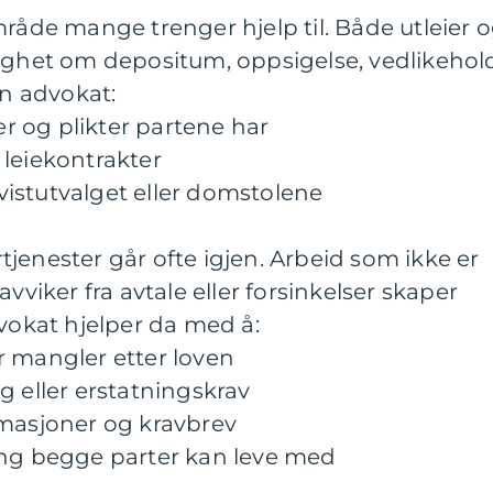
mråde mange trenger hjelp til. Både utleier 
nighet om depositum, oppsigelse, vedlikehol
en advokat:
ter og plikter partene har
e leiekontrakter
etvistutvalget eller domstolene
jenester går ofte igjen. Arbeid som ikke er
avviker fra avtale eller forsinkelser skaper
dvokat hjelper da med å:
r mangler etter loven
g eller erstatningskrav
amasjoner og kravbrev
ing begge parter kan leve med