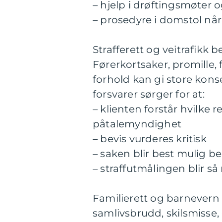
– hjelp i drøftingsmøter 
– prosedyre i domstol når
Strafferett og veitrafikk 
Førerkortsaker, promille, 
forhold kan gi store kons
forsvarer sørger for at:
– klienten forstår hvilke 
påtalemyndighet
– bevis vurderes kritisk
– saken blir best mulig bel
– straffutmålingen blir så
Familierett og barnevern e
samlivsbrudd, skilsmisse