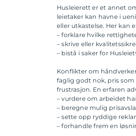
Husleierett er et annet o
leietaker kan havne i ue
eller utkastelse. Her kan 
– forklare hvilke rettighe
– skrive eller kvalitetssikr
– bistå i saker for Huslei
Konflikter om håndverkert
faglig godt nok, pris som 
frustrasjon. En erfaren a
– vurdere om arbeidet ha
– beregne mulig prisavsla
– sette opp ryddige rekl
– forhandle frem en løsn