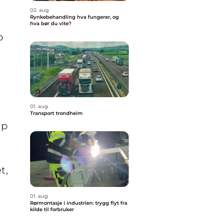
02. aug
Rynkebehandling hva fungerer, og
hva bør du vite?
p
t
01. aug
Transport trondheim
ap
t,
01. aug
Rørmontasje i industrien: trygg flyt fra
kilde til forbruker