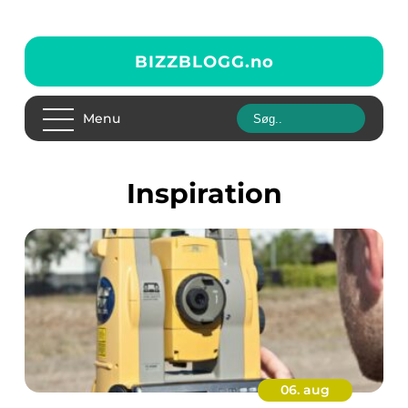
BIZZBLOGG.
no
Menu
inspiration
06. aug