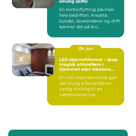
smidig skifte
En kontorflytting påvirker
hele bedriften. Ansatte,
kunder, leverandører og drift
kjenner det på kro...
09. jun
LED-stjernehimmel – skap
magisk atmosfære i
hjemmet eller lokalene
dine
En LED-stjernehimmel gjør
det mulig å forvandle en
vanlig himling til en
nattehimmel me...