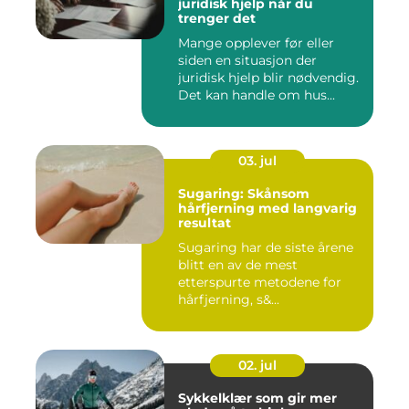
juridisk hjelp når du
trenger det
Mange opplever før eller
siden en situasjon der
juridisk hjelp blir nødvendig.
Det kan handle om hus...
03. jul
Sugaring: Skånsom
hårfjerning med langvarig
resultat
Sugaring har de siste årene
blitt en av de mest
etterspurte metodene for
hårfjerning, s&...
02. jul
Sykkelklær som gir mer