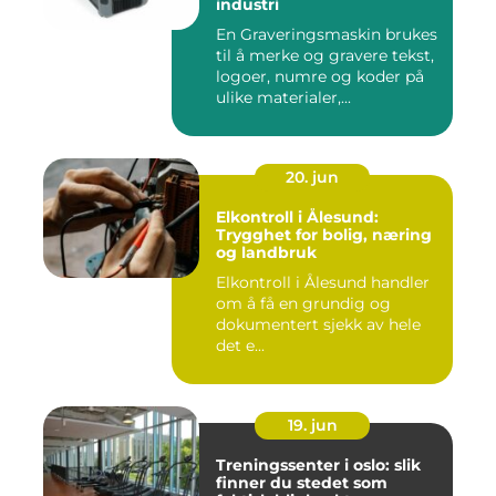
industri
En Graveringsmaskin brukes
til å merke og gravere tekst,
logoer, numre og koder på
ulike materialer,...
20. jun
Elkontroll i Ålesund:
Trygghet for bolig, næring
og landbruk
Elkontroll i Ålesund handler
om å få en grundig og
dokumentert sjekk av hele
det e...
19. jun
Treningssenter i oslo: slik
finner du stedet som