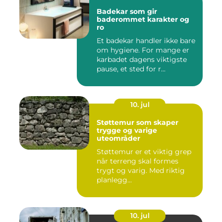
Badekar som gir
baderommet karakter og
ro
Et badekar handler ikke bare
om hygiene. For mange er
karbadet dagens viktigste
pause, et sted for r...
10. jul
Støttemur som skaper
trygge og varige
uteområder
Støttemur er et viktig grep
når terreng skal formes
trygt og varig. Med riktig
planlegg...
10. jul