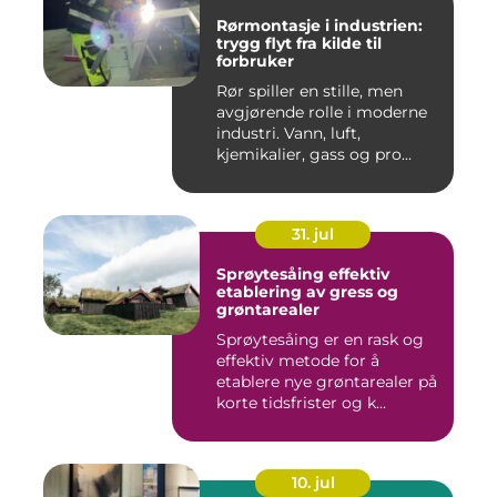
Rørmontasje i industrien:
trygg flyt fra kilde til
forbruker
Rør spiller en stille, men
avgjørende rolle i moderne
industri. Vann, luft,
kjemikalier, gass og pro...
31. jul
Sprøytesåing effektiv
etablering av gress og
grøntarealer
Sprøytesåing er en rask og
effektiv metode for å
etablere nye grøntarealer på
korte tidsfrister og k...
10. jul