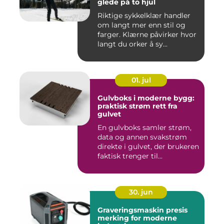
glede på to hjul
Riktige sykkelklær handler
om langt mer enn stil og
farger. Klærne påvirker hvor
langt du orker å sy...
01. jul
Gulvboks i moderne bygg:
praktisk strøm rett fra
gulvet
En gulvboks samler strøm,
data og annen svakstrøm
direkte i gulvet, der brukeren
faktisk trenger til...
30. jun
Graveringsmaskin presis
merking for moderne