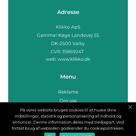
Adresse
web:
www.klikko.dk
Menu
Reklame
Om oss
Cookies
På vores website bruges cookies til at huske dine
indstillinger, statistik og personalisering af indhold og
Kontakt Oss
annoncer. Denne information deles med tredjepart. Ved
Sitemap
fortsat brug af websiden godkender du cookiepolitikken.