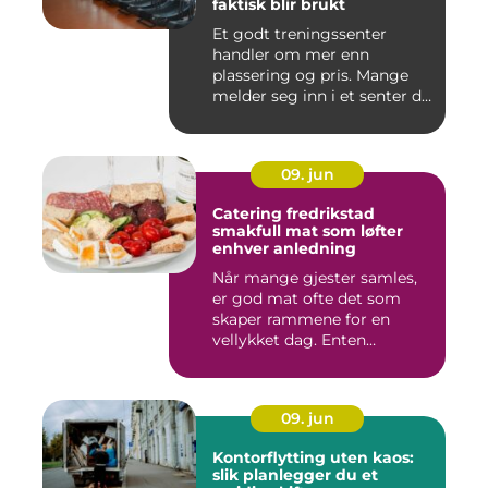
faktisk blir brukt
Et godt treningssenter
handler om mer enn
plassering og pris. Mange
melder seg inn i et senter de
ne...
09. jun
Catering fredrikstad
smakfull mat som løfter
enhver anledning
Når mange gjester samles,
er god mat ofte det som
skaper rammene for en
vellykket dag. Enten
anledni...
09. jun
Kontorflytting uten kaos:
slik planlegger du et