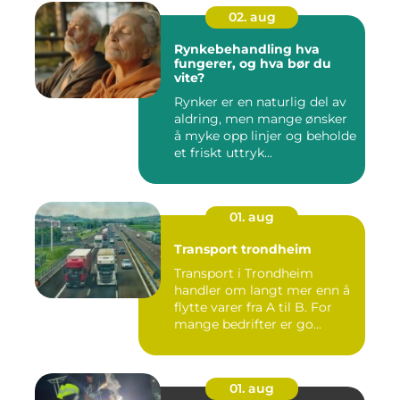
02. aug
Rynkebehandling hva
fungerer, og hva bør du
vite?
Rynker er en naturlig del av
aldring, men mange ønsker
å myke opp linjer og beholde
et friskt uttryk...
01. aug
Transport trondheim
Transport i Trondheim
handler om langt mer enn å
flytte varer fra A til B. For
mange bedrifter er go...
01. aug