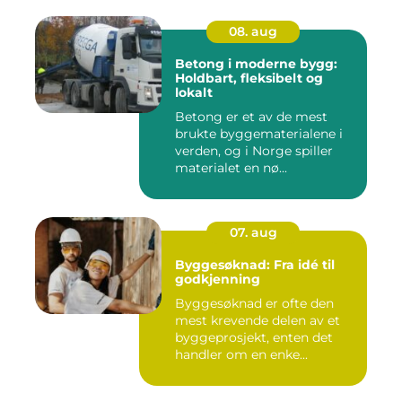
08. aug
Betong i moderne bygg:
Holdbart, fleksibelt og
lokalt
Betong er et av de mest
brukte byggematerialene i
verden, og i Norge spiller
materialet en nø...
07. aug
Byggesøknad: Fra idé til
godkjenning
Byggesøknad er ofte den
mest krevende delen av et
byggeprosjekt, enten det
handler om en enke...