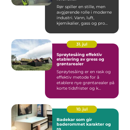
Rør spiller en stille, men
avgjørende rolle i moderne
industri. Vann, luft,
kjemikalier, gass og pro...
31. jul
Sprøytesåing effektiv
etablering av gress og
grøntarealer
Sprøytesåing er en rask og
effektiv metode for å
etablere nye grøntarealer på
korte tidsfrister og k...
10. jul
Badekar som gir
baderommet karakter og
ro