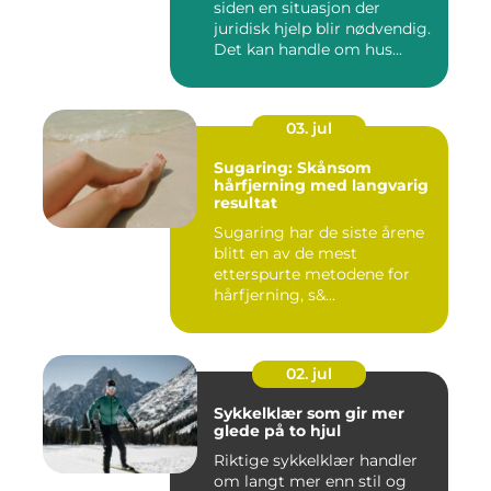
siden en situasjon der
juridisk hjelp blir nødvendig.
Det kan handle om hus...
03. jul
Sugaring: Skånsom
hårfjerning med langvarig
resultat
Sugaring har de siste årene
blitt en av de mest
etterspurte metodene for
hårfjerning, s&...
02. jul
Sykkelklær som gir mer
glede på to hjul
Riktige sykkelklær handler
om langt mer enn stil og