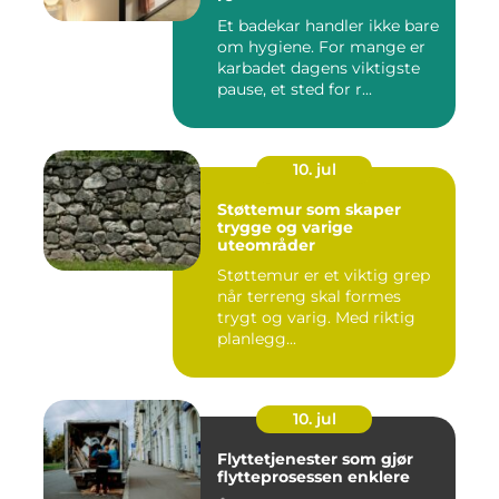
Et badekar handler ikke bare
om hygiene. For mange er
karbadet dagens viktigste
pause, et sted for r...
10. jul
Støttemur som skaper
trygge og varige
uteområder
Støttemur er et viktig grep
når terreng skal formes
trygt og varig. Med riktig
planlegg...
10. jul
Flyttetjenester som gjør
flytteprosessen enklere