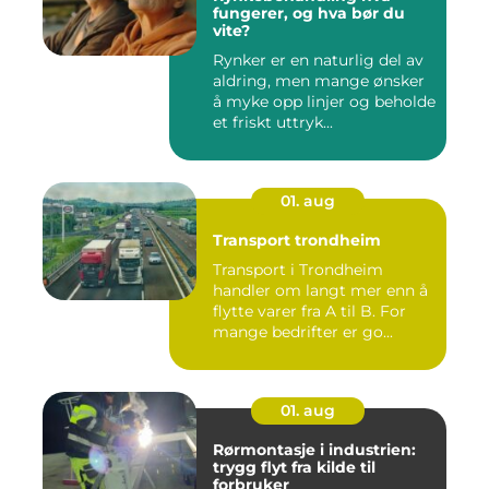
fungerer, og hva bør du
vite?
Rynker er en naturlig del av
aldring, men mange ønsker
å myke opp linjer og beholde
et friskt uttryk...
01. aug
Transport trondheim
Transport i Trondheim
handler om langt mer enn å
flytte varer fra A til B. For
mange bedrifter er go...
01. aug
Rørmontasje i industrien:
trygg flyt fra kilde til
forbruker