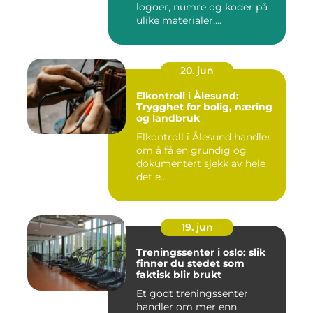
logoer, numre og koder på
ulike materialer,...
20. jun
Elkontroll i Ålesund:
Trygghet for bolig, næring
og landbruk
Elkontroll i Ålesund handler
om å få en grundig og
dokumentert sjekk av hele
det e...
19. jun
Treningssenter i oslo: slik
finner du stedet som
faktisk blir brukt
Et godt treningssenter
handler om mer enn