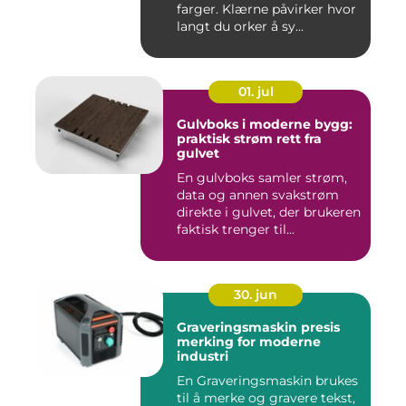
farger. Klærne påvirker hvor
langt du orker å sy...
01. jul
Gulvboks i moderne bygg:
praktisk strøm rett fra
gulvet
En gulvboks samler strøm,
data og annen svakstrøm
direkte i gulvet, der brukeren
faktisk trenger til...
30. jun
Graveringsmaskin presis
merking for moderne
industri
En Graveringsmaskin brukes
til å merke og gravere tekst,