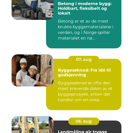
Betong i moderne bygg:
Holdbart, fleksibelt og
lokalt
Betong er et av de mest
brukte byggematerialene i
verden, og i Norge spiller
materialet en nø...
07. aug
Byggesøknad: Fra idé til
godkjenning
Byggesøknad er ofte den
mest krevende delen av et
byggeprosjekt, enten det
handler om en enke...
06. aug
Landmåling gir trygge