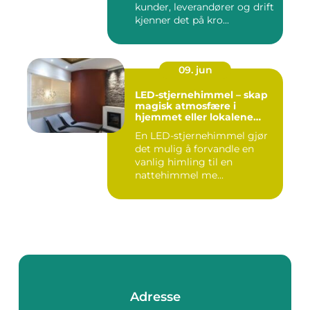
kunder, leverandører og drift
kjenner det på kro...
09. jun
LED-stjernehimmel – skap
magisk atmosfære i
hjemmet eller lokalene
dine
En LED-stjernehimmel gjør
det mulig å forvandle en
vanlig himling til en
nattehimmel me...
Adresse