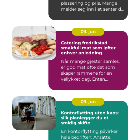
plassering og pris. Mange
melder seg inn i et senter de
ne...
09. jun
Catering fredrikstad
smakfull mat som løfter
enhver anledning
Når mange gjester samles,
er god mat ofte det som
skaper rammene for en
vellykket dag. Enten
anledni...
09. jun
Kontorflytting uten kaos:
slik planlegger du et
smidig skifte
En kontorflytting påvirker
hele bedriften. Ansatte,