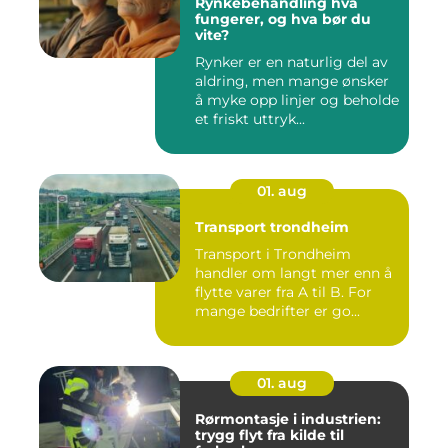
Rynkebehandling hva
fungerer, og hva bør du
vite?
Rynker er en naturlig del av
aldring, men mange ønsker
å myke opp linjer og beholde
et friskt uttryk...
01. aug
Transport trondheim
Transport i Trondheim
handler om langt mer enn å
flytte varer fra A til B. For
mange bedrifter er go...
01. aug
Rørmontasje i industrien:
trygg flyt fra kilde til