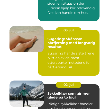
siden en situasjon der
juridisk hjelp blir nødvendig.
Det kan handle om hus...
03. jul
Sugaring: Skånsom
hårfjerning med langvarig
resultat
Sugaring har de siste årene
blitt en av de mest
etterspurte metodene for
hårfjerning, s&...
02. jul
Sykkelklær som gir mer
glede på to hjul
Riktige sykkelklær handler
om langt mer enn stil og