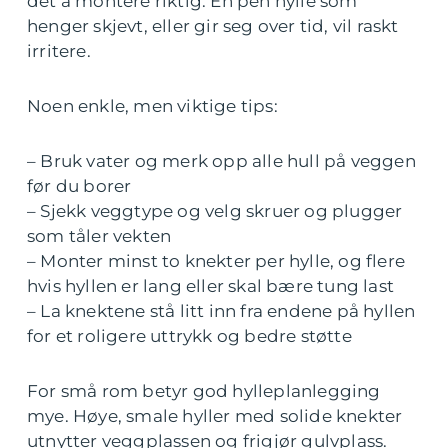
det å montere riktig. En pen hylle som
henger skjevt, eller gir seg over tid, vil raskt
irritere.
Noen enkle, men viktige tips:
– Bruk vater og merk opp alle hull på veggen
før du borer
– Sjekk veggtype og velg skruer og plugger
som tåler vekten
– Monter minst to knekter per hylle, og flere
hvis hyllen er lang eller skal bære tung last
– La knektene stå litt inn fra endene på hyllen
for et roligere uttrykk og bedre støtte
For små rom betyr god hylleplanlegging
mye. Høye, smale hyller med solide knekter
utnytter veggplassen og frigjør gulvplass.