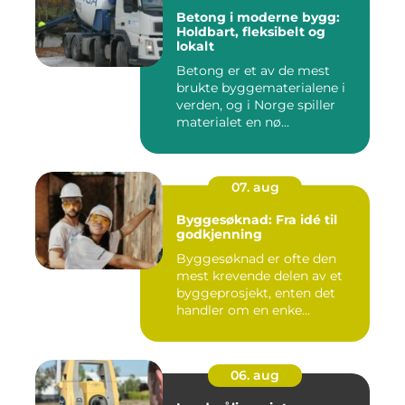
Betong i moderne bygg:
Holdbart, fleksibelt og
lokalt
Betong er et av de mest
brukte byggematerialene i
verden, og i Norge spiller
materialet en nø...
07. aug
Byggesøknad: Fra idé til
godkjenning
Byggesøknad er ofte den
mest krevende delen av et
byggeprosjekt, enten det
handler om en enke...
06. aug