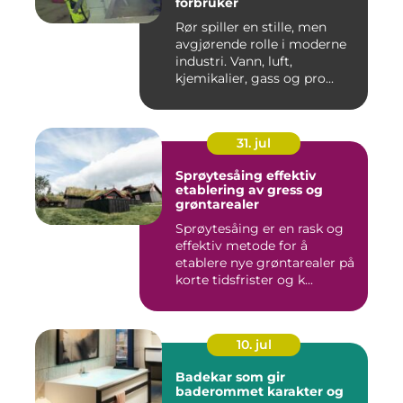
forbruker
Rør spiller en stille, men
avgjørende rolle i moderne
industri. Vann, luft,
kjemikalier, gass og pro...
31. jul
Sprøytesåing effektiv
etablering av gress og
grøntarealer
Sprøytesåing er en rask og
effektiv metode for å
etablere nye grøntarealer på
korte tidsfrister og k...
10. jul
Badekar som gir
baderommet karakter og