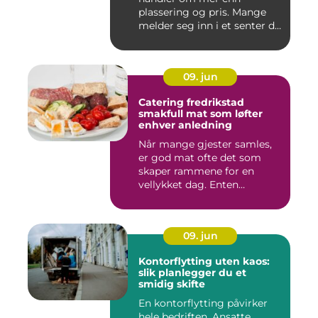
plassering og pris. Mange
melder seg inn i et senter de
ne...
09. jun
Catering fredrikstad
smakfull mat som løfter
enhver anledning
Når mange gjester samles,
er god mat ofte det som
skaper rammene for en
vellykket dag. Enten
anledni...
09. jun
Kontorflytting uten kaos:
slik planlegger du et
smidig skifte
En kontorflytting påvirker
hele bedriften. Ansatte,