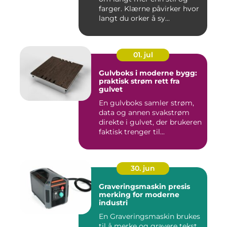
farger. Klærne påvirker hvor
langt du orker å sy...
01. jul
Gulvboks i moderne bygg:
praktisk strøm rett fra
gulvet
En gulvboks samler strøm,
data og annen svakstrøm
direkte i gulvet, der brukeren
faktisk trenger til...
30. jun
Graveringsmaskin presis
merking for moderne
industri
En Graveringsmaskin brukes
til å merke og gravere tekst,