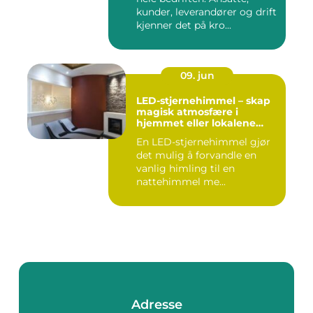
kunder, leverandører og drift
kjenner det på kro...
09. jun
LED-stjernehimmel – skap
magisk atmosfære i
hjemmet eller lokalene
dine
En LED-stjernehimmel gjør
det mulig å forvandle en
vanlig himling til en
nattehimmel me...
Adresse