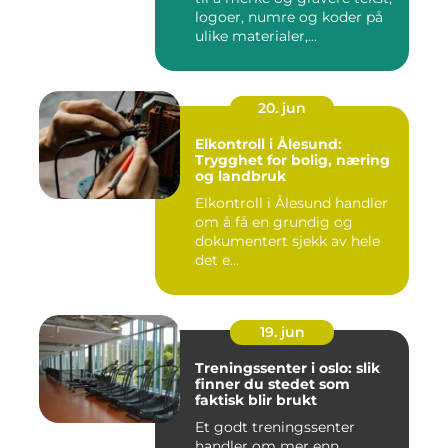
logoer, numre og koder på
ulike materialer,...
20. jun
Elkontroll i Ålesund:
Trygghet for bolig, næring
og landbruk
Elkontroll i Ålesund handler
om å få en grundig og
dokumentert sjekk av hele
det e...
19. jun
Treningssenter i oslo: slik
finner du stedet som
faktisk blir brukt
Et godt treningssenter
handler om mer enn