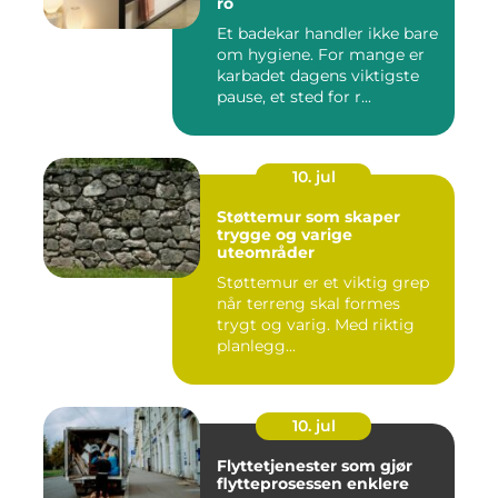
ro
Et badekar handler ikke bare
om hygiene. For mange er
karbadet dagens viktigste
pause, et sted for r...
10. jul
Støttemur som skaper
trygge og varige
uteområder
Støttemur er et viktig grep
når terreng skal formes
trygt og varig. Med riktig
planlegg...
10. jul
Flyttetjenester som gjør
flytteprosessen enklere