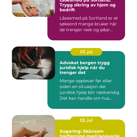
Låsesmed på Sortland:
Trygg sikring av hjem og
bedrift
Låsesmed på Sortland er et
søkeord mange bruker når
de trenger rask og p&ar...
03. jul
Advokat bergen trygg
juridisk hjelp når du
trenger det
Mange opplever før eller
siden en situasjon der
juridisk hjelp blir nødvendig.
Det kan handle om hus...
03. jul
Sugaring: Skånsom
hårfjerning med langvarig