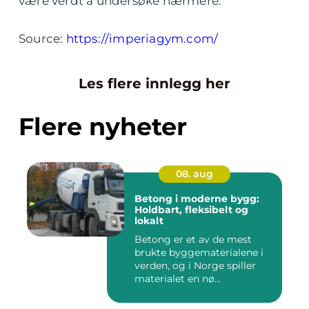
være verdt å undersøke nærmere.
Source:
https://imperiagym.com/
Les flere innlegg her
Flere nyheter
08. aug
Betong i moderne bygg:
Holdbart, fleksibelt og
lokalt
Betong er et av de mest
brukte byggematerialene i
verden, og i Norge spiller
materialet en nø...