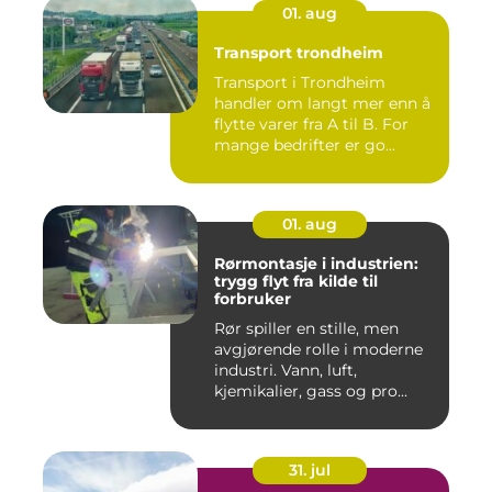
01. aug
Transport trondheim
Transport i Trondheim
handler om langt mer enn å
flytte varer fra A til B. For
mange bedrifter er go...
01. aug
Rørmontasje i industrien:
trygg flyt fra kilde til
forbruker
Rør spiller en stille, men
avgjørende rolle i moderne
industri. Vann, luft,
kjemikalier, gass og pro...
31. jul