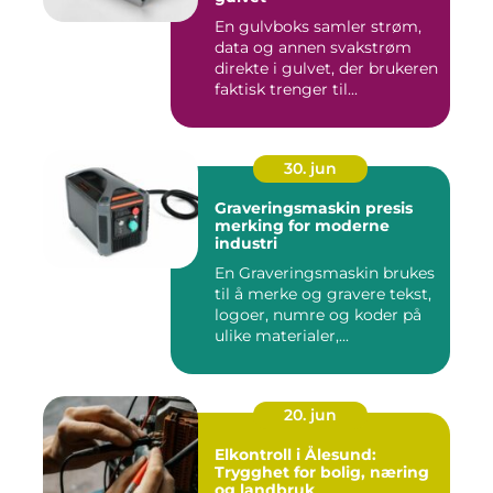
En gulvboks samler strøm,
data og annen svakstrøm
direkte i gulvet, der brukeren
faktisk trenger til...
30. jun
Graveringsmaskin presis
merking for moderne
industri
En Graveringsmaskin brukes
til å merke og gravere tekst,
logoer, numre og koder på
ulike materialer,...
20. jun
Elkontroll i Ålesund:
Trygghet for bolig, næring
og landbruk