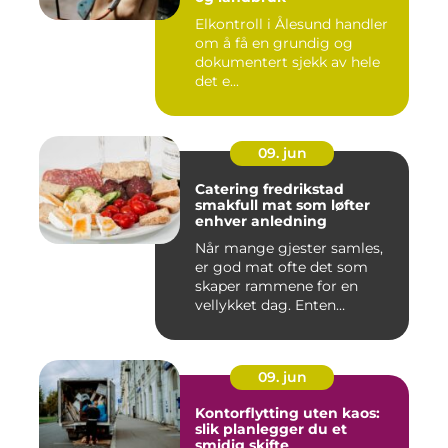
Elkontroll i Ålesund handler
om å få en grundig og
dokumentert sjekk av hele
det e...
09. jun
Catering fredrikstad
smakfull mat som løfter
enhver anledning
Når mange gjester samles,
er god mat ofte det som
skaper rammene for en
vellykket dag. Enten
anledni...
09. jun
Kontorflytting uten kaos:
slik planlegger du et
smidig skifte