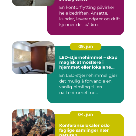
En kontorflytting påvirker
hele bedriften. Ansatte,
kunder, leverandører og drift
kjenner det på kro...
09. jun
LED-stjernehimmel – skap
magisk atmosfære i
hjemmet eller lokalene
dine
En LED-stjernehimmel gjør
det mulig å forvandle en
vanlig himling til en
nattehimmel me...
04. jun
Konferanselokaler oslo
faglige samlinger nær
naturen