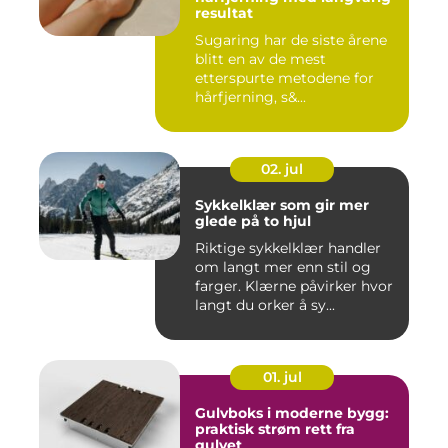
resultat
Sugaring har de siste årene
blitt en av de mest
etterspurte metodene for
hårfjerning, s&...
02. jul
Sykkelklær som gir mer
glede på to hjul
Riktige sykkelklær handler
om langt mer enn stil og
farger. Klærne påvirker hvor
langt du orker å sy...
01. jul
Gulvboks i moderne bygg:
praktisk strøm rett fra
gulvet