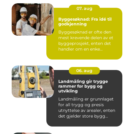
07. aug
Byggesøknad: Fra idé til
godkjenning
Byggesøknad er ofte den
mest krevende delen av et
byggeprosjekt, enten det
handler om en enke...
06. aug
Landmåling gir trygge
rammer for bygg og
utvikling
Landmåling er grunnlaget
for all trygg og presis
utnyttelse av arealer, enten
det gjelder store bygg...