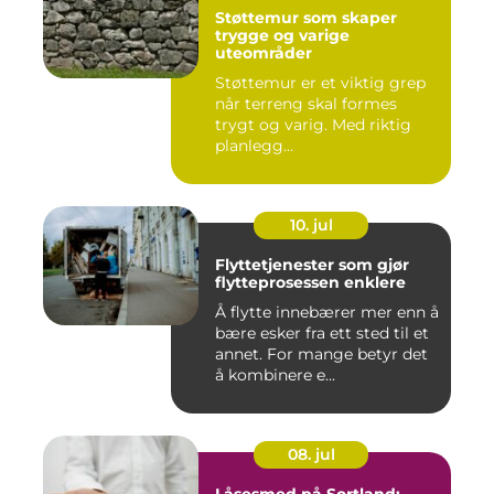
Støttemur som skaper
trygge og varige
uteområder
Støttemur er et viktig grep
når terreng skal formes
trygt og varig. Med riktig
planlegg...
10. jul
Flyttetjenester som gjør
flytteprosessen enklere
Å flytte innebærer mer enn å
bære esker fra ett sted til et
annet. For mange betyr det
å kombinere e...
08. jul