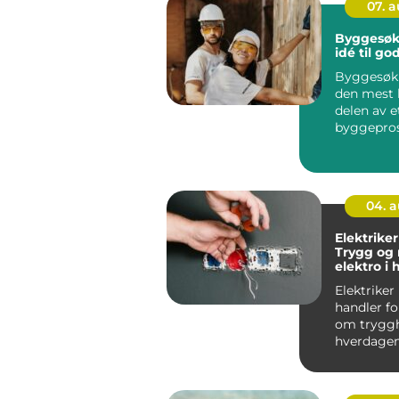
07. 
Byggesøk
idé til g
Byggesøkn
den mest 
delen av e
byggepros
det handl
enke...
04. 
Elektriker
Trygg og
elektro i
Elektriker
handler f
om tryggh
hverdagen
gjelder en
stikkontakt