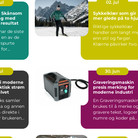
ul
02. jul
: Skånsom
Sykkelklær som gir
ing med
mer glede på to hju
 resultat
Riktige sykkelklær
ar de siste
handler om langt m
t en av de
enn stil og farger.
rspurte
Klærne påvirker hvo
for
langt du orker å sy...
, s&...
ul
30. jun
 i moderne
Graveringsmaskin
ktisk strøm
presis merking for
ulvet
moderne industri
ks samler
En Graveringsmaski
ta og annen
brukes til å merke o
direkte i
gravere tekst, logoer
r brukeren
numre og koder på
ger til...
ulike materialer,...