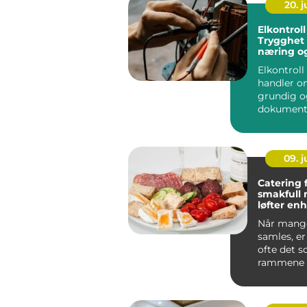
20. 
Elkontroll
Trygghet 
næring o
Elkontroll
handler o
grundig o
dokumente
hele det e..
09. 
Catering 
smakfull
løfter en
anlednin
Når mange
samles, e
ofte det 
rammene 
vellykket 
anledni...