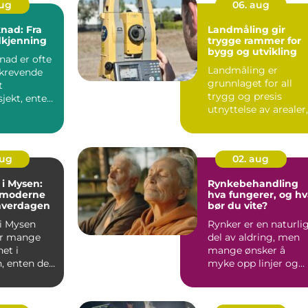
aug
06. aug
nad: Fra
Landmåling gir
odkjenning
trygge rammer for
bygg og utvikling
ad er ofte
Landmåling er
krevende
grunnlaget for all
t
trygg og presis
jekt, enten
utnyttelse av arealer,
er om en
enten det gjelder
store bygg...
aug
02. aug
 i Mysen:
Rynkebehandling
 moderne
hva fungerer, og h
 hverdagen
bør du vite?
 i Mysen
Rynker er en naturli
or mange
del av aldring, men
et i
mange ønsker å
, enten det
myke opp linjer og
 enkel
beholde et friskt
...
uttryk...