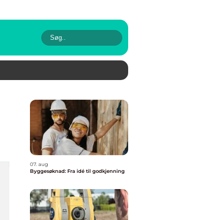
07. aug
Byggesøknad: Fra idé til godkjenning