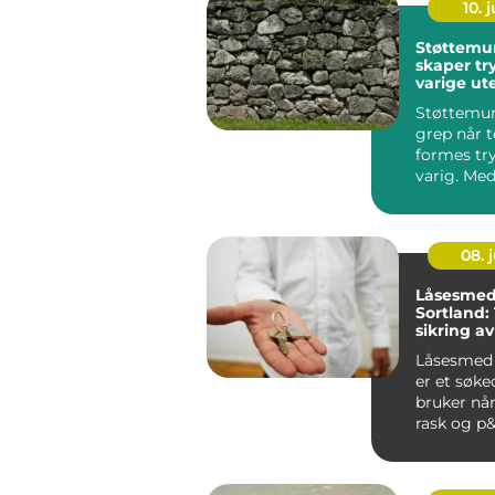
10. j
Støttemu
skaper tr
varige u
Støttemur 
grep når t
formes tr
varig. Med
planlegg...
08. j
Låsesmed
Sortland:
sikring a
bedrift
Låsesmed 
er et søk
bruker når
rask og p&a