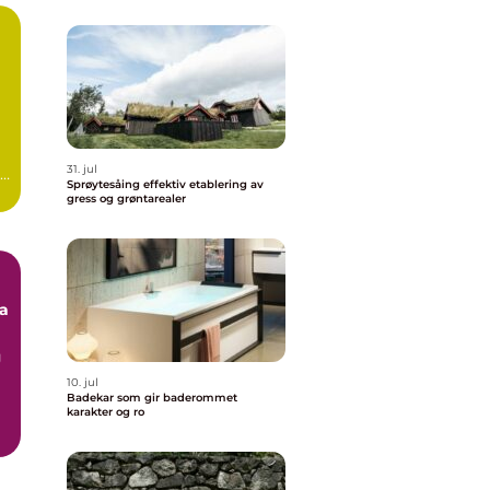
31. jul
Sprøytesåing effektiv etablering av
gress og grøntarealer
va
g
10. jul
Badekar som gir baderommet
karakter og ro