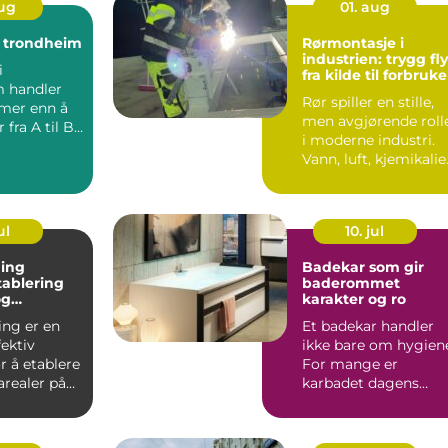
aug
01. aug
t trondheim
Rørmontasje i
industrien: trygg fly
i
fra kilde til forbruke
 handler
Rør spiller en stille,
mer enn å
men avgjørende roll
 fra A til B.
i moderne industri.
 bedrifter
Vann, luft, kjemikalie
gass og pro...
ul
10. jul
åing
Badekar som gir
tablering
baderommet
og
karakter og ro
ler
ing er en
Et badekar handler
fektiv
ikke bare om hygien
r å etablere
For mange er
arealer på
karbadet dagens
rister og k...
viktigste pause, et
sted for r...