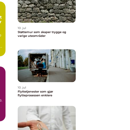
t
r
10. jul
Støttemur som skaper trygge og
e
varige uteområder
r,
10. jul
Flyttetjenester som gjør
flytteprosessen enklere
e.