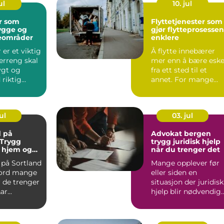
ul
10. jul
r som
Flyttetjenester som
ygge og
gjør flytteprosessen
teområder
enklere
er et viktig
Å flytte innebærer
erreng skal
mer enn å bære eske
ygt og
fra ett sted til et
 riktig
annet. For mange
betyr det å
kombinere e...
ul
03. jul
 på
Advokat bergen
 Trygg
trygg juridisk hjelp
v hjem og
når du trenger det
på Sortland
Mange opplever før
eord mange
eller siden en
 de trenger
situasjon der juridisk
r...
hjelp blir nødvendig.
Det kan handle om
hus...