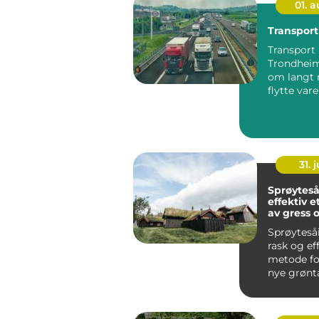
01. 
Transpor
Transport 
Trondheim
om langt 
flytte varer
For mange
er go...
31. j
Sprøytes
effektiv e
av gress 
grøntarea
Sprøyteså
rask og ef
metode fo
nye grønt
korte tidsf