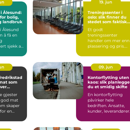
jun
19. jun
 i Ålesund:
Treningssenter i
for bolig,
oslo: slik finner du
g landbruk
stedet som faktisk
blir brukt
 i Ålesund
Et godt
m å få en
treningssenter
g
handler om mer enn
rt sjekk av
plassering og pris.
.
Mange melder seg
inn i et senter de ne..
jun
09. jun
fredrikstad
Kontorflytting uten
 mat som
kaos: slik planlegge
hver
du et smidig skifte
g
 gjester
En kontorflytting
r god mat
påvirker hele
som skaper
bedriften. Ansatte,
for en
kunder, leverandører
dag. Enten
og drift kjenner det
på kro...