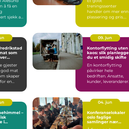
 i Ålesund
Et godt
m å få en
treningssenter
g
handler om mer enn
rt sjekk av
plassering og pris.
.
Mange melder seg
inn i et senter de ne..
jun
09. jun
fredrikstad
Kontorflytting uten
 mat som
kaos: slik planlegge
hver
du et smidig skifte
g
 gjester
En kontorflytting
r god mat
påvirker hele
som skaper
bedriften. Ansatte,
for en
kunder, leverandører
dag. Enten
og drift kjenner det
på kro...
jun
04. jun
rnehimmel –
Konferanselokaler
isk
oslo faglige
 i
samlinger nær
ller
naturen