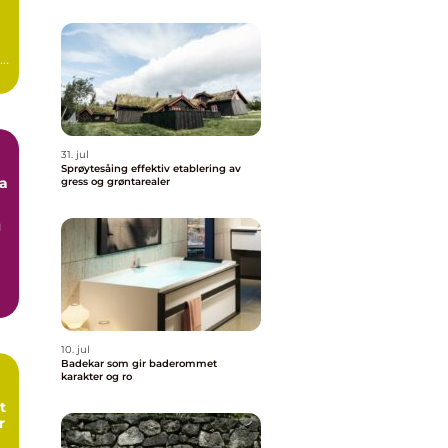
31. jul
Sprøytesåing effektiv etablering av
va
gress og grøntarealer
g
10. jul
Badekar som gir baderommet
karakter og ro
t
r