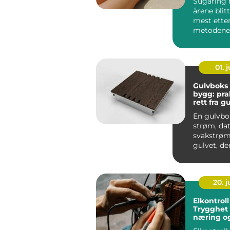
Sugaring h
årene blit
mest ette
metodene 
hårfjerning
01. j
Gulvboks
bygg: pra
rett fra g
En gulvbo
strøm, da
svakstrøm 
gulvet, de
faktisk tren
20. 
Elkontroll
Trygghet 
næring o