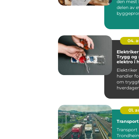
den mest 
delen av e
byggepros
det handl
enke...
04. 
Elektriker
Trygg og
elektro i
Elektriker
handler f
om tryggh
hverdagen
gjelder en
stikkontakt
01. 
Transpor
Transport 
Trondheim