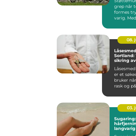
Støttemur 
grep når t
formes tr
varig. Med
planlegg...
08. j
Låsesmed
Sortland:
sikring a
bedrift
Låsesmed 
er et søk
bruker når
rask og p&a
03. j
Sugaring
hårfjern
langvarig