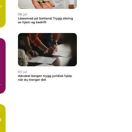
r
08. jul
Låsesmed på Sortland: Trygg sikring
av hjem og bedrift
03. jul
Advokat bergen trygg juridisk hjelp
når du trenger det
l