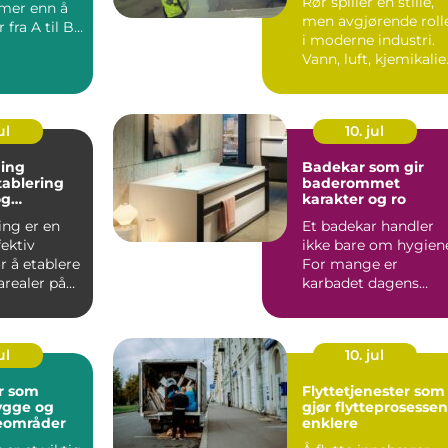
Rør spiller en stille,
mer enn å
men avgjørende roll
 fra A til B.
i moderne industri.
 bedrifter
Vann, luft, kjemikalie
gass og pro...
ul
10. jul
åing
Badekar som gir
tablering
baderommet
og
karakter og ro
ler
ing er en
Et badekar handler
fektiv
ikke bare om hygien
r å etablere
For mange er
arealer på
karbadet dagens
rister og k...
viktigste pause, et
sted for r...
ul
10. jul
r som
Flyttetjenester som
ygge og
gjør flytteprosessen
teområder
enklere