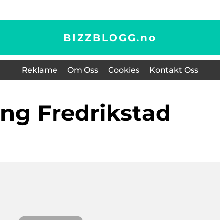
BIZZBLOGG.
no
Reklame
Om Oss
Cookies
Kontakt Oss
ring Fredrikstad