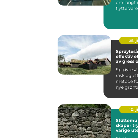
om langt 
flytte varer
For mange
er go...
31. j
Sprøytes
effektiv e
av gress 
grøntarea
Sprøyteså
rask og ef
metode fo
nye grønt
korte tidsf
10. j
Støttemu
skaper tr
varige u