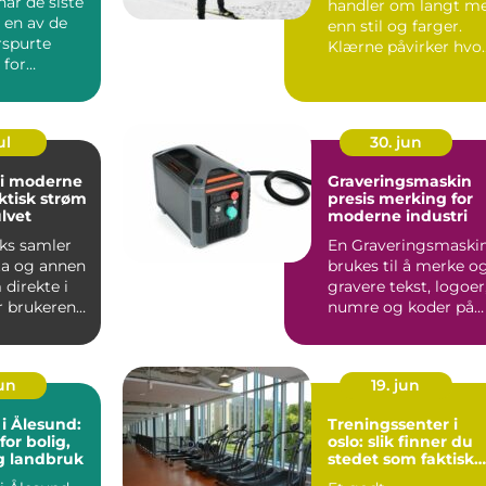
ar de siste
handler om langt m
t en av de
enn stil og farger.
rspurte
Klærne påvirker hvo
for
langt du orker å sy...
, s&...
ul
30. jun
 i moderne
Graveringsmaskin
ktisk strøm
presis merking for
ulvet
moderne industri
ks samler
En Graveringsmaski
ta og annen
brukes til å merke o
direkte i
gravere tekst, logoer
r brukeren
numre og koder på
ger til...
ulike materialer,...
jun
19. jun
 i Ålesund:
Treningssenter i
for bolig,
oslo: slik finner du
g landbruk
stedet som faktisk
blir brukt