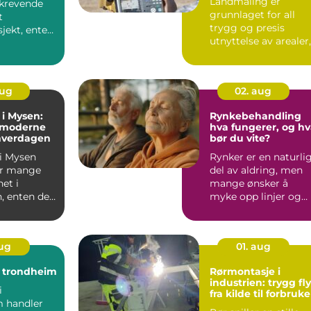
Landmåling er
krevende
grunnlaget for all
t
trygg og presis
jekt, enten
utnyttelse av arealer,
er om en
enten det gjelder
store bygg...
aug
02. aug
 i Mysen:
Rynkebehandling
 moderne
hva fungerer, og h
 hverdagen
bør du vite?
 i Mysen
Rynker er en naturli
or mange
del av aldring, men
et i
mange ønsker å
, enten det
myke opp linjer og
 enkel
beholde et friskt
...
uttryk...
aug
01. aug
t trondheim
Rørmontasje i
industrien: trygg fly
i
fra kilde til forbruke
 handler