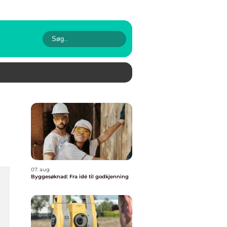
07. aug
Byggesøknad: Fra idé til godkjenning