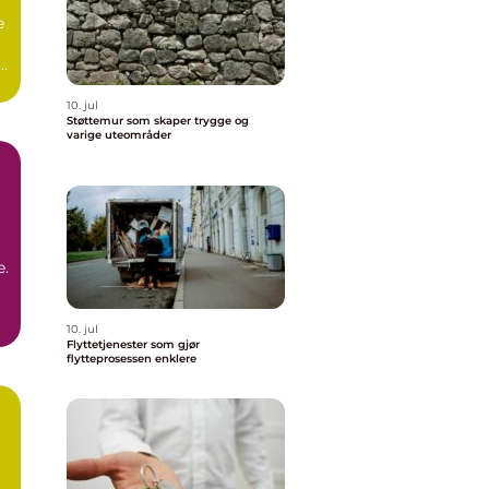
e
r,
10. jul
Støttemur som skaper trygge og
varige uteområder
e.
10. jul
Flyttetjenester som gjør
flytteprosessen enklere