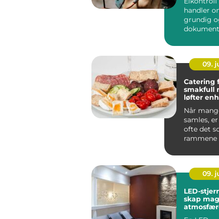
Elkontroll
handler o
grundig o
dokumente
hele det e..
09. 
Catering 
smakfull
løfter en
anlednin
Når mange
samles, e
ofte det 
rammene 
vellykket 
anledni...
09. 
LED-stje
skap mag
atmosfære
hjemmet e