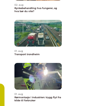
02. aug
Rynkebehandling hva fungerer, og
hva bør du vite?
01. aug
Transport trondheim
01. aug
Rørmontasje i industrien: trygg flyt fra
kilde til forbruker