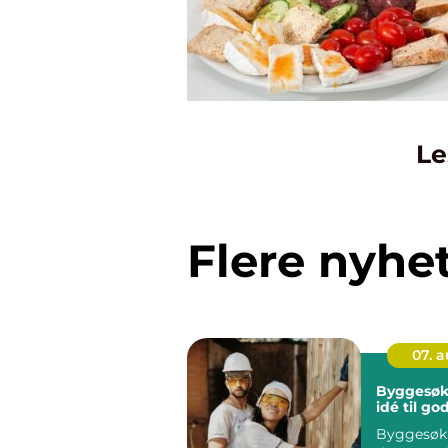
Le
Flere nyhe
07. 
Byggesøk
idé til g
Byggesøkn