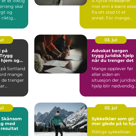
er et viktig
Å flytte innebærer
erreng skal
mer enn å bære eske
ygt og
fra ett sted til et
 riktig
annet. For mange
betyr det å
kombinere e...
ul
03. jul
 på
Advokat bergen
 Trygg
trygg juridisk hjelp
v hjem og
når du trenger det
på Sortland
Mange opplever før
eord mange
eller siden en
 de trenger
situasjon der juridisk
r...
hjelp blir nødvendig.
Det kan handle om
hus...
ul
02. jul
: Skånsom
Sykkelklær som gir
ing med
mer glede på to hju
 resultat
Riktige sykkelklær