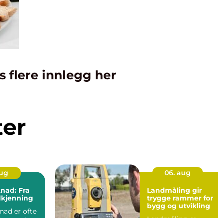
s flere innlegg her
ter
aug
06. aug
nad: Fra
Landmåling gir
odkjenning
trygge rammer for
bygg og utvikling
ad er ofte