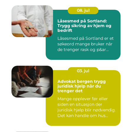
08. jul
Låsesmed på Sortland:
Trygg sikring av hjem og
bedrift
Låsesmed på Sortland er et
søkeord mange bruker når
de trenger rask og p&ar...
03. jul
Advokat bergen trygg
juridisk hjelp når du
trenger det
Mange opplever før eller
siden en situasjon der
juridisk hjelp blir nødvendig.
Det kan handle om hus...