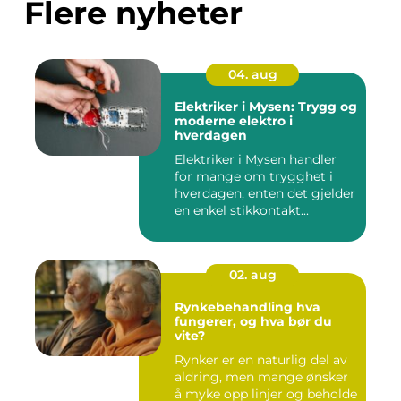
Flere nyheter
04. aug
Elektriker i Mysen: Trygg og
moderne elektro i
hverdagen
Elektriker i Mysen handler
for mange om trygghet i
hverdagen, enten det gjelder
en enkel stikkontakt...
02. aug
Rynkebehandling hva
fungerer, og hva bør du
vite?
Rynker er en naturlig del av
aldring, men mange ønsker
å myke opp linjer og beholde