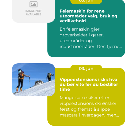
03. jun
Feiemaskin for rene
uteområder valg, bruk og
vedlikehold
En feiemaskin gjør
grovarbeidet i gater,
uteområder og
industriområder. Den fjerner
støv, grus, løv ...
03. jun
Vippeextensions i ski: hva
du bør vite før du bestiller
time
Mange som søker etter
vippeextensions ski ønsker
først og fremst å slippe
mascara i hverdagen, men
s...