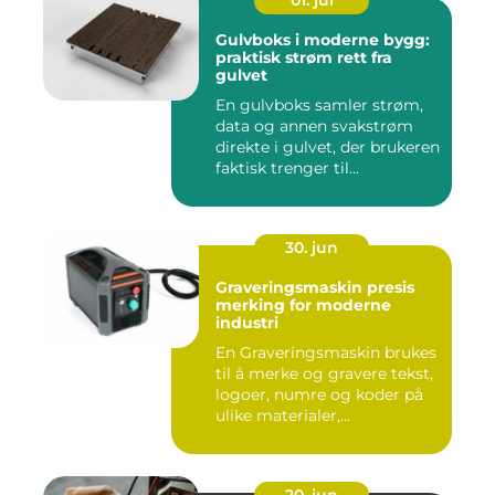
01. jul
Gulvboks i moderne bygg:
praktisk strøm rett fra
gulvet
En gulvboks samler strøm,
data og annen svakstrøm
direkte i gulvet, der brukeren
faktisk trenger til...
30. jun
Graveringsmaskin presis
merking for moderne
industri
En Graveringsmaskin brukes
til å merke og gravere tekst,
logoer, numre og koder på
ulike materialer,...