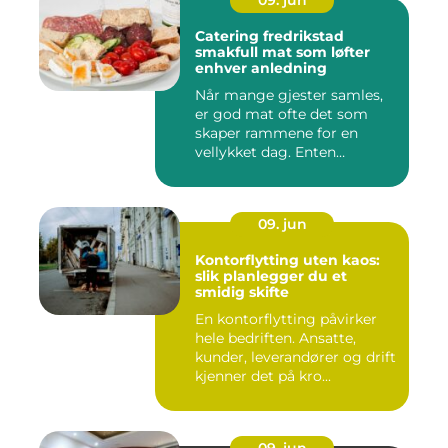
09. jun
Catering fredrikstad
smakfull mat som løfter
enhver anledning
Når mange gjester samles,
er god mat ofte det som
skaper rammene for en
vellykket dag. Enten
anledni...
09. jun
Kontorflytting uten kaos:
slik planlegger du et
smidig skifte
En kontorflytting påvirker
hele bedriften. Ansatte,
kunder, leverandører og drift
kjenner det på kro...