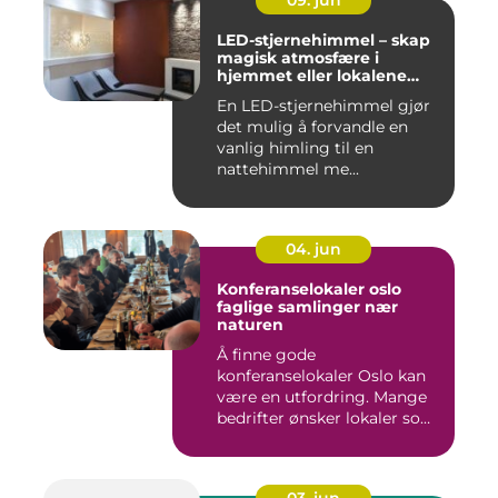
09. jun
LED-stjernehimmel – skap
magisk atmosfære i
hjemmet eller lokalene
dine
En LED-stjernehimmel gjør
det mulig å forvandle en
vanlig himling til en
nattehimmel me...
04. jun
Konferanselokaler oslo
faglige samlinger nær
naturen
Å finne gode
konferanselokaler Oslo kan
være en utfordring. Mange
bedrifter ønsker lokaler som
gir b...