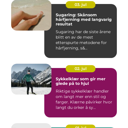
03. jul
Sugaring: Skånsom
hårfjerning med langvarig
resultat
Sugaring har de siste årene
blitt en av de mest
etterspurte metodene for
hårfjerning, s&...
02. jul
Sykkelklær som gir mer
glede på to hjul
Riktige sykkelklær handler
om langt mer enn stil og
farger. Klærne påvirker hvor
langt du orker å sy...