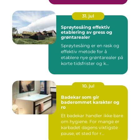
31. jul
Sprøytesåing effektiv
etablering av gress og
grøntarealer
Sprøytesåing er en rask og
effektiv metode for å
etablere nye grøntarealer på
korte tidsfrister og k...
10. jul
Badekar som gir
baderommet karakter og
ro
Et badekar handler ikke bare
om hygiene. For mange er
karbadet dagens viktigste
pause, et sted for r...