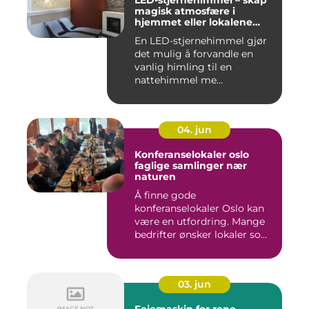
LED-stjernehimmel – skap
magisk atmosfære i
hjemmet eller lokalene
dine
En LED-stjernehimmel gjør
det mulig å forvandle en
vanlig himling til en
nattehimmel me...
04. jun
Konferanselokaler oslo
faglige samlinger nær
naturen
Å finne gode
konferanselokaler Oslo kan
være en utfordring. Mange
bedrifter ønsker lokaler som
gir b...
03. jun