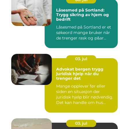
Låsesmed på Sortland:
Trygg sikring av hjem og
bedrift
Låsesmed på Sortland er et
søkeord mange bruker når
de trenger rask og p&ar...
03. jul
Advokat bergen trygg
juridisk hjelp når du
trenger det
Mange opplever før eller
siden en situasjon der
juridisk hjelp blir nødvendig.
Det kan handle om hus...
03. jul