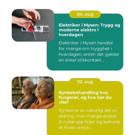
04. aug
Elektriker i Mysen: Trygg og
moderne elektro i
hverdagen
Elektriker i Mysen handler
for mange om trygghet i
hverdagen, enten det gjelder
en enkel stikkontakt...
02. aug
Rynkebehandling hva
fungerer, og hva bør du
vite?
Rynker er en naturlig del av
aldring, men mange ønsker
å myke opp linjer og beholde
et friskt uttryk...