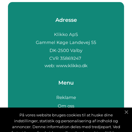
Adresse
web:
www.klikko.dk
Menu
Reklame
Om oss
Cookies
På vores website bruges cookies til at huske dine
indstillinger, statistik og personalisering af indhold og
Kontakt Oss
annoncer. Denne information deles med tredjepart. Ved
Sitemap