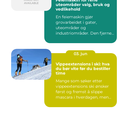
Feiemaskin for rene
uteområder valg, bruk og
vedlikehold
En feiemaskin gjør
grovarbeidet i gater,
uteområder og
industriområder. Den fjerner
støv, grus, løv ...
03. jun
Vippeextensions i ski: hva
du bør vite før du bestiller
time
Mange som søker etter
vippeextensions ski ønsker
først og fremst å slippe
mascara i hverdagen, men
s...