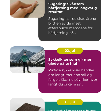
Sugaring: Skånsom
hårfjerning med langvarig
resultat
Sugaring har de siste årene
blitt en av de mest
etterspurte metodene for
hårfjerning, s&...
02. jul
Sykkelklær som gir mer
glede på to hjul
Riktige sykkelklær handler
om langt mer enn stil og
farger. Klærne påvirker hvor
langt du orker å sy...
01. jul