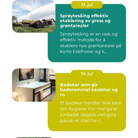
31. jul
Sprøytesåing effektiv
etablering av gress og
grøntarealer
Sprøytesåing er en rask og
effektiv metode for å
etablere nye grøntarealer på
korte tidsfrister og k...
10. jul
Badekar som gir
baderommet karakter og
ro
Et badekar handler ikke bare
om hygiene. For mange er
karbadet dagens viktigste
pause, et sted for r...