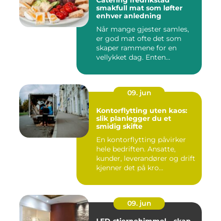
Catering fredrikstad
smakfull mat som løfter
enhver anledning
Når mange gjester samles,
er god mat ofte det som
skaper rammene for en
vellykket dag. Enten
anledni...
09. jun
Kontorflytting uten kaos:
slik planlegger du et
smidig skifte
En kontorflytting påvirker
hele bedriften. Ansatte,
kunder, leverandører og drift
kjenner det på kro...
09. jun