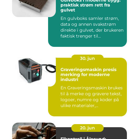
Gulvboks i moderne bygg:
praktisk strøm rett fra
gulvet
En gulvboks samler strøm,
data og annen svakstrøm
direkte i gulvet, der brukeren
faktisk trenger til...
30. jun
Graveringsmaskin presis
merking for moderne
industri
En Graveringsmaskin brukes
til å merke og gravere tekst,
logoer, numre og koder på
ulike materialer,...
20. jun