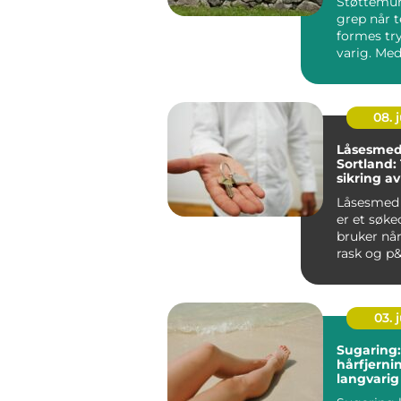
Støttemur 
grep når t
formes tr
varig. Med
planlegg...
08. j
Låsesmed
Sortland:
sikring a
bedrift
Låsesmed 
er et søk
bruker når
rask og p&a
03. j
Sugaring
hårfjern
langvarig