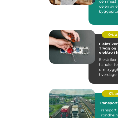
den mest 
delen av e
byggepros
det handl
enke...
04. 
Elektriker
Trygg og
elektro i
Elektriker
handler f
om tryggh
hverdagen
gjelder en
stikkontakt
01. 
Transpor
Transport 
Trondheim