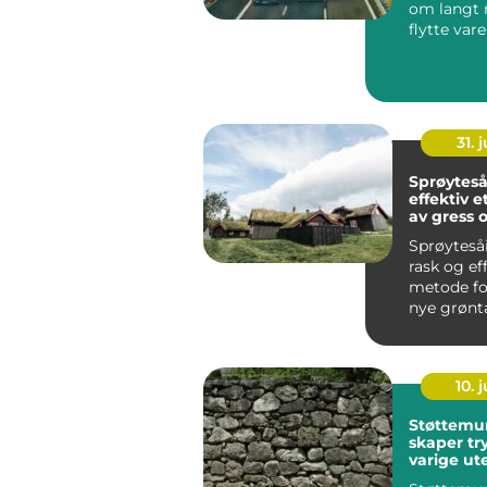
om langt 
flytte varer
For mange
er go...
31. j
Sprøytes
effektiv e
av gress 
grøntarea
Sprøyteså
rask og ef
metode fo
nye grønt
korte tidsf
10. j
Støttemu
skaper tr
varige u