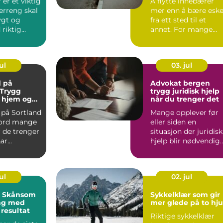
er et viktig
Å flytte innebærer
erreng skal
mer enn å bære eske
ygt og
fra ett sted til et
 riktig
annet. For mange
betyr det å
kombinere e...
ul
03. jul
 på
Advokat bergen
 Trygg
trygg juridisk hjelp
v hjem og
når du trenger det
på Sortland
Mange opplever før
eord mange
eller siden en
 de trenger
situasjon der juridisk
r...
hjelp blir nødvendig.
Det kan handle om
hus...
ul
02. jul
: Skånsom
Sykkelklær som gir
ing med
mer glede på to hju
 resultat
Riktige sykkelklær