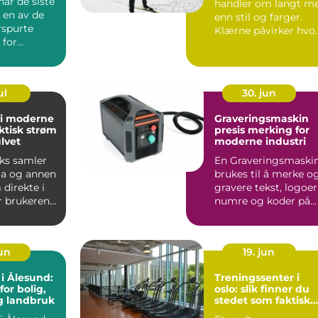
ar de siste
handler om langt m
t en av de
enn stil og farger.
rspurte
Klærne påvirker hvo
for
langt du orker å sy...
, s&...
ul
30. jun
 i moderne
Graveringsmaskin
ktisk strøm
presis merking for
ulvet
moderne industri
ks samler
En Graveringsmaski
ta og annen
brukes til å merke o
direkte i
gravere tekst, logoer
r brukeren
numre og koder på
ger til...
ulike materialer,...
jun
19. jun
 i Ålesund:
Treningssenter i
for bolig,
oslo: slik finner du
g landbruk
stedet som faktisk
blir brukt