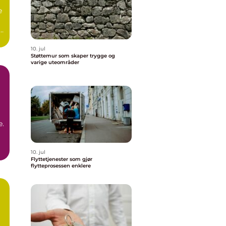
e
r,
10. jul
Støttemur som skaper trygge og
varige uteområder
e.
10. jul
Flyttetjenester som gjør
flytteprosessen enklere