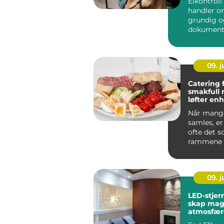
Elkontroll
handler o
grundig o
dokumente
hele det e..
09. 
Catering 
smakfull
løfter en
anlednin
Når mange
samles, e
ofte det 
rammene 
vellykket 
anledni...
09. 
LED-stje
skap mag
atmosfære
hjemmet e