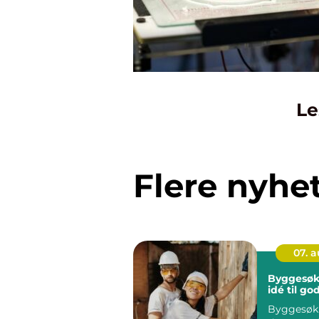
Le
Flere nyhe
07. 
Byggesøk
idé til g
Byggesøkn