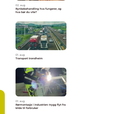
02. aug
Rynkebehandling hva fungerer, og
hva bør du vite?
01. aug
Transport trondheim
01. aug
Rørmontasje i industrien: trygg flyt fra
kilde til forbruker