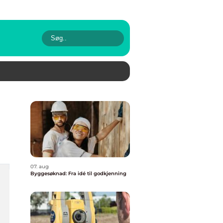
07. aug
Byggesøknad: Fra idé til godkjenning