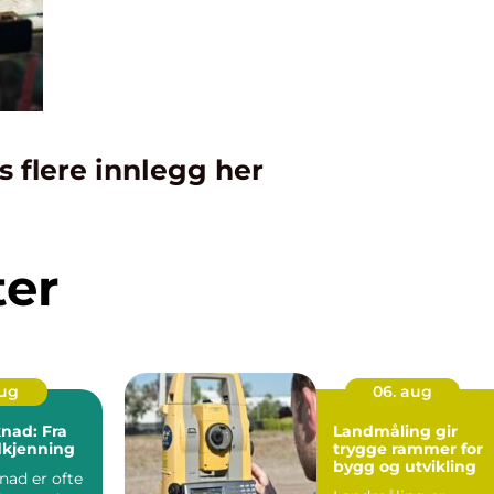
s flere innlegg her
ter
aug
06. aug
nad: Fra
Landmåling gir
odkjenning
trygge rammer for
bygg og utvikling
ad er ofte