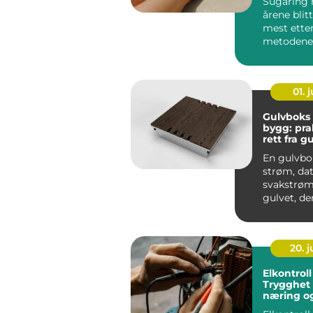
Sugaring h
årene blit
mest ette
metodene 
hårfjerning
01. j
Gulvboks
bygg: pra
rett fra g
En gulvbo
strøm, da
svakstrøm 
gulvet, de
faktisk tren
20. 
Elkontroll
Trygghet 
næring o