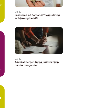
r
08. jul
Låsesmed på Sortland: Trygg sikring
av hjem og bedrift
03. jul
Advokat bergen trygg juridisk hjelp
når du trenger det
l