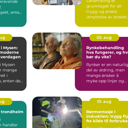
Landmåling er
krevende
grunnlaget for all
t
trygg og presis
jekt, enten
utnyttelse av arealer,
er om en
enten det gjelder
store bygg...
aug
02. aug
 i Mysen:
Rynkebehandling
 moderne
hva fungerer, og h
 hverdagen
bør du vite?
 i Mysen
Rynker er en naturli
or mange
del av aldring, men
et i
mange ønsker å
, enten det
myke opp linjer og
 enkel
beholde et friskt
...
uttryk...
aug
01. aug
t trondheim
Rørmontasje i
industrien: trygg fly
i
fra kilde til forbruke
 handler