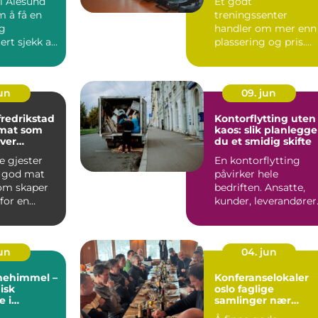
 i Ålesund
Et godt
m å få en
treningssenter
g
handler om mer enn
rt sjekk av
plassering og pris.
.
Mange melder seg
inn i et senter de ne..
jun
09. jun
fredrikstad
Kontorflytting uten
 mat som
kaos: slik planlegge
hver
du et smidig skifte
g
 gjester
En kontorflytting
r god mat
påvirker hele
som skaper
bedriften. Ansatte,
for en
kunder, leverandører
dag. Enten
og drift kjenner det
på kro...
jun
04. jun
rnehimmel –
Konferanselokaler
isk
oslo faglige
 i
samlinger nær
ller
naturen