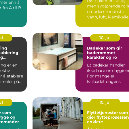
Rør spiller en stille,
mer enn å
men avgjørende roll
 fra A til B.
i moderne industri.
 bedrifter
Vann, luft, kjemikalie
gass og pro...
ul
10. jul
åing
Badekar som gir
tablering
baderommet
og
karakter og ro
ler
ing er en
Et badekar handler
fektiv
ikke bare om hygien
r å etablere
For mange er
arealer på
karbadet dagens
rister og k...
viktigste pause, et
sted for r...
ul
10. jul
r som
Flyttetjenester som
ygge og
gjør flytteprosessen
teområder
enklere