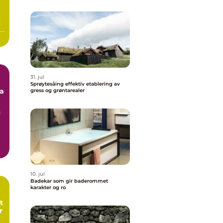
31. jul
Sprøytesåing effektiv etablering av
va
gress og grøntarealer
g
10. jul
Badekar som gir baderommet
karakter og ro
t
r