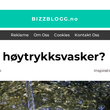
BIZZBLOGG.
no
Reklame
Om Oss
Cookies
Kontakt Oss
en høytrykksvasker?
n
Inspirat