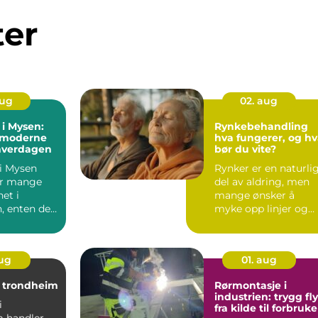
ter
aug
02. aug
 i Mysen:
Rynkebehandling
 moderne
hva fungerer, og h
 hverdagen
bør du vite?
 i Mysen
Rynker er en naturli
or mange
del av aldring, men
et i
mange ønsker å
, enten det
myke opp linjer og
 enkel
beholde et friskt
...
uttryk...
aug
01. aug
t trondheim
Rørmontasje i
industrien: trygg fly
i
fra kilde til forbruke