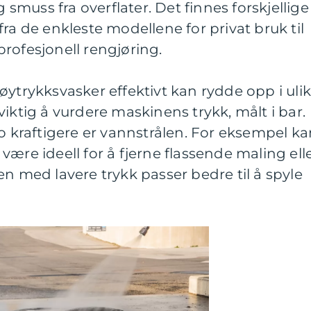
g smuss fra overflater. Det finnes forskjellige
ra de enkleste modellene for privat bruk til
rofesjonell rengjøring.
øytrykksvasker effektivt kan rydde opp i uli
iktig å vurdere maskinens trykk, målt i bar.
to kraftigere er vannstrålen. For eksempel k
ære ideell for å fjerne flassende maling ell
en med lavere trykk passer bedre til å spyle