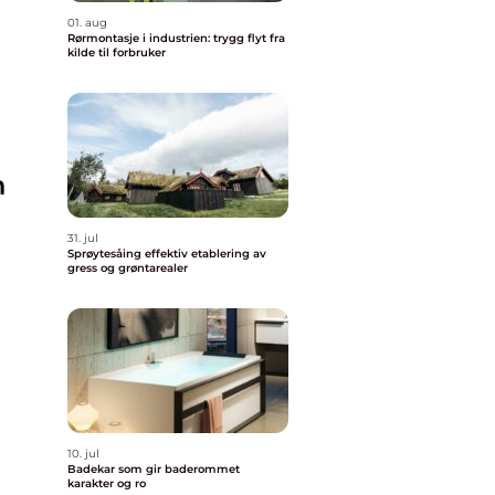
01. aug
Rørmontasje i industrien: trygg flyt fra
kilde til forbruker
n
31. jul
Sprøytesåing effektiv etablering av
gress og grøntarealer
10. jul
Badekar som gir baderommet
karakter og ro