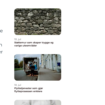
ke
10. jul
Støttemur som skaper trygge og
an
varige uteområder
er
10. jul
Flyttetjenester som gjør
flytteprosessen enklere