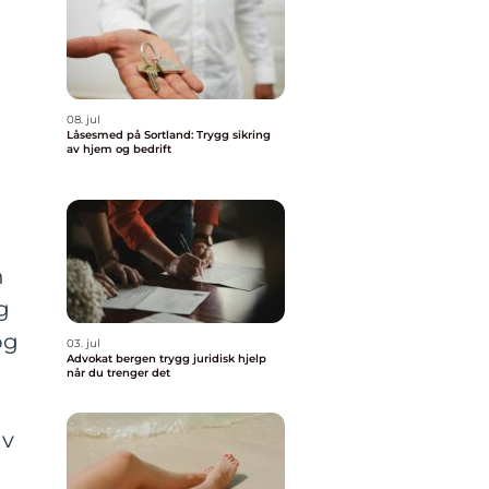
08. jul
Låsesmed på Sortland: Trygg sikring
av hjem og bedrift
n
g
og
03. jul
Advokat bergen trygg juridisk hjelp
når du trenger det
av