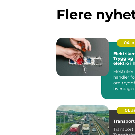
Flere nyhe
04. 
Elektriker
Trygg og
elektro i
Elektriker
handler f
om tryggh
hverdagen
gjelder en
stikkontakt
01. 
Transpor
Transport 