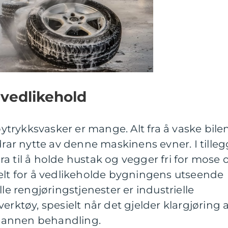
vedlikehold
trykksvasker er mange. Alt fra å vaske bile
drar nytte av denne maskinens evner. I tilleg
a til å holde hustak og vegger fri for mose 
ielt for å vedlikeholde bygningens utseende
lle rengjøringstjenester er industrielle
erktøy, spesielt når det gjelder klargjøring 
er annen behandling.