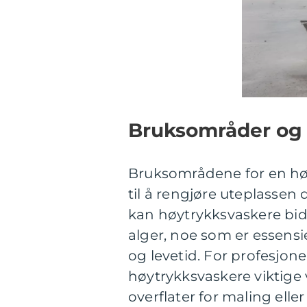
Bruksområder og 
Bruksområdene for en høy
til å rengjøre uteplassen 
kan høytrykksvaskere bidr
alger, noe som er essens
og levetid. For profesjone
høytrykksvaskere viktige v
overflater for maling ell