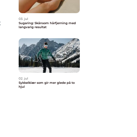
03. jul
t
Sugaring: Skånsom hårfjerning med
langvarig resultat
r
02. jul
Sykkelklær som gir mer glede på to
hjul
å