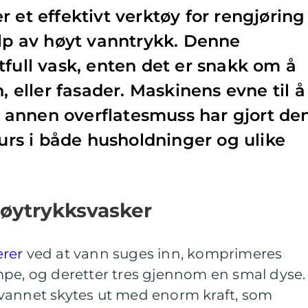
 et effektivt verktøy for rengjøring
elp av høyt vanntrykk. Denne
tfull vask, enten det er snakk om å
n, eller fasader. Maskinens evne til å
og annen overflatesmuss har gjort de
surs i både husholdninger og ulike
høytrykksvasker
erer
ved at vann suges inn, komprimeres
mpe, og deretter tres gjennom en smal dyse.
vannet skytes ut med enorm kraft, som