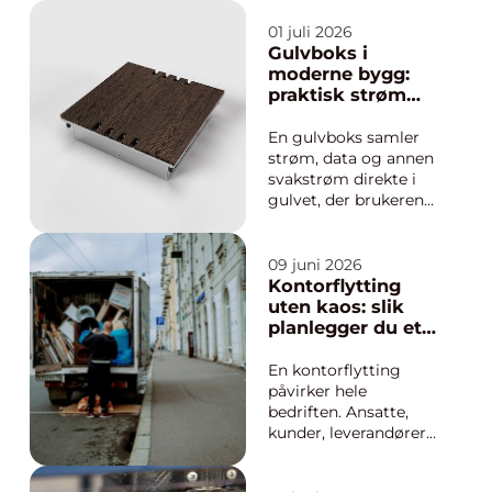
en travel hverdag
med planlegging,
01 juli 2026
pakking, løfting og
Gulvboks i
logistikk. En
moderne bygg:
profesjonell aktør kan
praktisk strøm
ta mye av trykket,
rett fra gulvet
men hva bør man
En gulvboks samler
egentlig se etter når
strøm, data og annen
ma...
svakstrøm direkte i
gulvet, der brukeren
faktisk trenger
tilkoblingene.
Løsningen gir faste
09 juni 2026
uttak ute i rommet,
Kontorflytting
uten kabelkaos,
uten kaos: slik
skjøteledninger og
planlegger du et
snublefeller. I
smidig skifte
kontorer, møterom,
En kontorflytting
butikker og offentlige
påvirker hele
bygg ...
bedriften. Ansatte,
kunder, leverandører
og drift kjenner det på
kroppen når