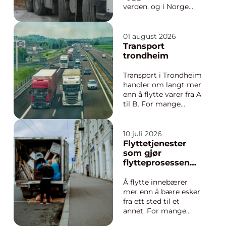
verden, og i Norge
spiller materialet en
nøkkelrolle i både små
og store prosjekter.
01 august 2026
Fra en enkel garasje til
Transport
store næringsbygg
trondheim
gir betong
kombinasjonen av
Transport i Trondheim
styrke, formbarhet ...
handler om langt mer
enn å flytte varer fra A
til B. For mange
bedrifter er god
logistikk selve
ryggraden i driften.
10 juli 2026
Varer må leveres når
Flyttetjenester
kunden forventer det,
som gjør
utstyr må på plass til
flytteprosessen
rett tid, og
enklere
uforutsette
Å flytte innebærer
hasteoppdrag dukker
mer enn å bære esker
...
fra ett sted til et
annet. For mange
betyr det å kombinere