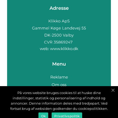
Adresse
web:
www.klikko.dk
Menu
Reklame
Om oss
Cookies
På vores website bruges cookies til at huske dine
indstillinger, statistik og personalisering af indhold og
Kontakt Oss
annoncer. Denne information deles med tredjepart. Ved
Sitemap
fortsat brug af websiden godkender du cookiepolitikken.
Ok
Privatlivspolitik