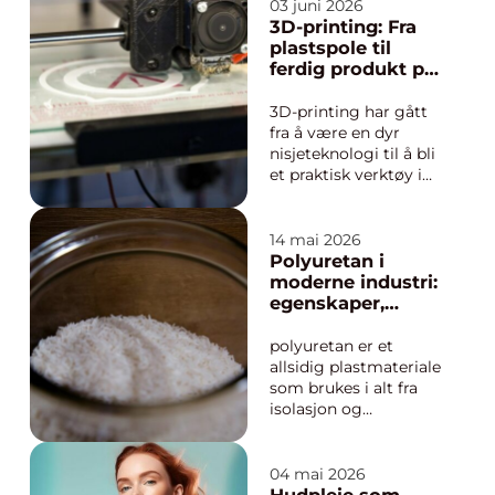
arbeidsplassen skal
03 juni 2026
pakkes ned og flyttes.
3D-printing: Fra
Mange undervurderer
plastspole til
omfanget, og ender
ferdig produkt på
med stress,
få timer
unødvendige
3D-printing har gått
kostnader og
fra å være en dyr
forstyrrelser i arbeid...
nisjeteknologi til å bli
et praktisk verktøy i
mange hjem og små
bedrifter. I dag brukes
3D-printing til alt fra
14 mai 2026
enkle leker og dekor
Polyuretan i
til spesialtilpassede
moderne industri:
reservedeler og fu...
egenskaper,
bruksområder og
fordeler
polyuretan er et
allsidig plastmateriale
som brukes i alt fra
isolasjon og
møbelputer til
avanserte, slitesterke
industrikomponenter.
04 mai 2026
Felles for alle