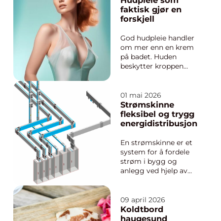
Hudpleie som
variantene er at de
faktisk gjør en
inneholder
forskjell
uretangrupper i
kjedestrukturen. Ved å
God hudpleie handler
kombinere ulike
om mer enn en krem
byggesteiner o...
på badet. Huden
beskytter kroppen
mot kulde, sol,
forurensning og
bakterier hver eneste
01 mai 2026
dag. Når den får riktig
Strømskinne
pleie, holder den seg
fleksibel og trygg
sterkere, friskere og
energidistribusjon
mer motstandsdyktig
over tid. Mange
En strømskinne er et
opplever likevel a...
system for å fordele
strøm i bygg og
anlegg ved hjelp av
kapslede
metallskinner i stedet
for tradisjonelle
09 april 2026
kabler. Løsningen gir
Koldtbord
høy sikkerhet, enklere
haugesund