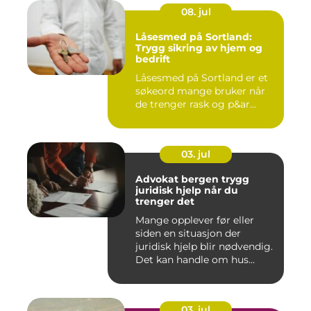
08. jul
Låsesmed på Sortland:
Trygg sikring av hjem og
bedrift
Låsesmed på Sortland er et
søkeord mange bruker når
de trenger rask og p&ar...
03. jul
Advokat bergen trygg
juridisk hjelp når du
trenger det
Mange opplever før eller
siden en situasjon der
juridisk hjelp blir nødvendig.
Det kan handle om hus...
03. jul