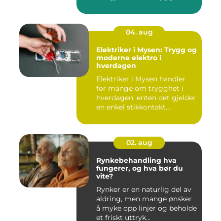
04. aug
Elektriker i Mysen: Trygg og
moderne elektro i
hverdagen
Elektriker i Mysen handler
for mange om trygghet i
hverdagen, enten det gjelder
en enkel stikkontakt...
02. aug
Rynkebehandling hva
fungerer, og hva bør du
vite?
Rynker er en naturlig del av
aldring, men mange ønsker
å myke opp linjer og beholde
et friskt uttryk...