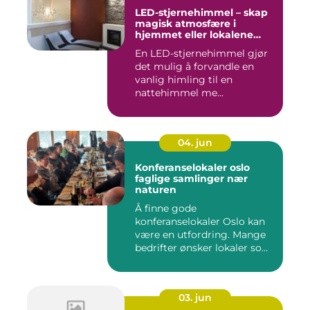
LED-stjernehimmel – skap
magisk atmosfære i
hjemmet eller lokalene
dine
En LED-stjernehimmel gjør
det mulig å forvandle en
vanlig himling til en
nattehimmel me...
04. jun
Konferanselokaler oslo
faglige samlinger nær
naturen
Å finne gode
konferanselokaler Oslo kan
være en utfordring. Mange
bedrifter ønsker lokaler som
gir b...
03. jun