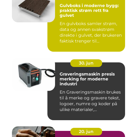
Gulvboks i moderne bygg:
praktisk strøm rett fra
gulvet
En gulvboks samler strøm,
data og annen svakstrøm
direkte i gulvet, der brukeren
faktisk trenger til...
30. jun
Graveringsmaskin presis
merking for moderne
industri
En Graveringsmaskin brukes
til å merke og gravere tekst,
logoer, numre og koder på
ulike materialer,...
20. jun