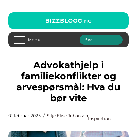
BIZZBLOGG.
no
Menu
Advokathjelp i
familiekonflikter og
arvespørsmål: Hva du
bør vite
01 februar 2025
Silje Elise Johansen
Inspiration