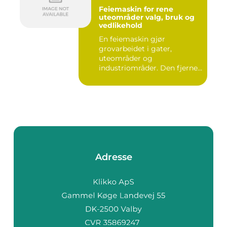
Feiemaskin for rene
uteområder valg, bruk og
vedlikehold
En feiemaskin gjør
grovarbeidet i gater,
uteområder og
industriområder. Den fjerner
støv, grus, løv ...
Adresse