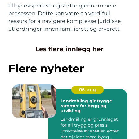
tilbyr ekspertise og støtte gjennom hele
prosessen. Dette kan være en verdifull
ressurs for å navigere komplekse juridiske
utfordringer innen familierett og arverett.
Les flere innlegg her
Flere nyheter
06. aug
Landmåling gir trygge
rammer for bygg og
utvikling
Landmåling er grunnlaget
for all trygg og presis
utnyttelse av arealer, enten
det gjelder store bygg...