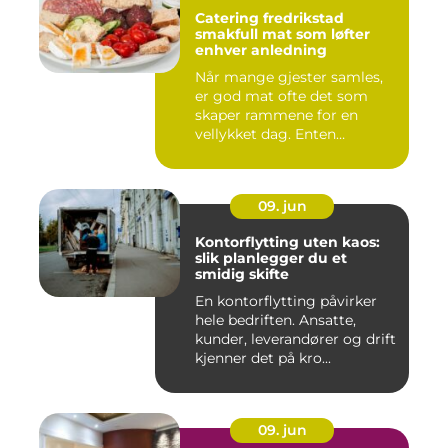
Catering fredrikstad
smakfull mat som løfter
enhver anledning
Når mange gjester samles,
er god mat ofte det som
skaper rammene for en
vellykket dag. Enten
anledni...
09. jun
Kontorflytting uten kaos:
slik planlegger du et
smidig skifte
En kontorflytting påvirker
hele bedriften. Ansatte,
kunder, leverandører og drift
kjenner det på kro...
09. jun