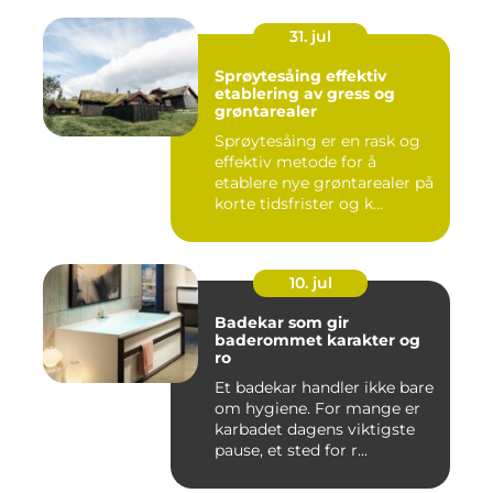
31. jul
Sprøytesåing effektiv
etablering av gress og
grøntarealer
Sprøytesåing er en rask og
effektiv metode for å
etablere nye grøntarealer på
korte tidsfrister og k...
10. jul
Badekar som gir
baderommet karakter og
ro
Et badekar handler ikke bare
om hygiene. For mange er
karbadet dagens viktigste
pause, et sted for r...