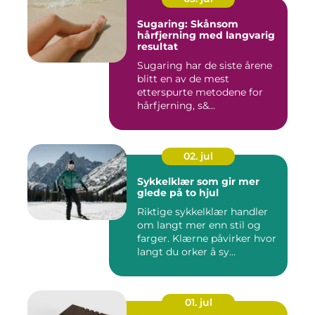
Sugaring: Skånsom
hårfjerning med langvarig
resultat
Sugaring har de siste årene
blitt en av de mest
etterspurte metodene for
hårfjerning, s&...
02. jul
Sykkelklær som gir mer
glede på to hjul
Riktige sykkelklær handler
om langt mer enn stil og
farger. Klærne påvirker hvor
langt du orker å sy...
01. jul