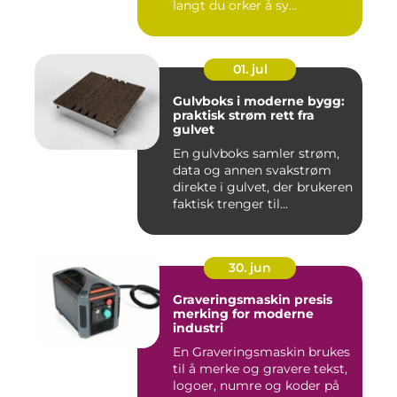
langt du orker å sy...
01. jul
Gulvboks i moderne bygg:
praktisk strøm rett fra
gulvet
En gulvboks samler strøm,
data og annen svakstrøm
direkte i gulvet, der brukeren
faktisk trenger til...
30. jun
Graveringsmaskin presis
merking for moderne
industri
En Graveringsmaskin brukes
til å merke og gravere tekst,
logoer, numre og koder på