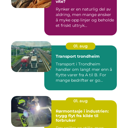
vite?
Rynker er en naturlig del av
aldring, men mange ønsker
å myke opp linjer og beholde
et friskt uttryk...
01. aug
Transport trondheim
Transport i Trondheim
handler om langt mer enn å
flytte varer fra A til B. For
mange bedrifter er go...
01. aug
Rørmontasje i industrien:
trygg flyt fra kilde til
forbruker
Rør spiller en stille, men