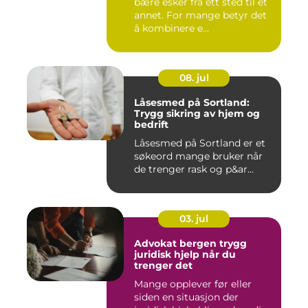
bære esker fra ett sted til et
annet. For mange betyr det
å kombinere e...
08. jul
Låsesmed på Sortland:
Trygg sikring av hjem og
bedrift
Låsesmed på Sortland er et
søkeord mange bruker når
de trenger rask og p&ar...
03. jul
Advokat bergen trygg
juridisk hjelp når du
trenger det
Mange opplever før eller
siden en situasjon der