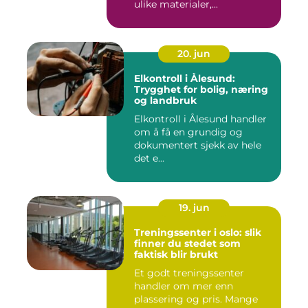
ulike materialer,...
20. jun
Elkontroll i Ålesund:
Trygghet for bolig, næring
og landbruk
Elkontroll i Ålesund handler
om å få en grundig og
dokumentert sjekk av hele
det e...
19. jun
Treningssenter i oslo: slik
finner du stedet som
faktisk blir brukt
Et godt treningssenter
handler om mer enn
plassering og pris. Mange