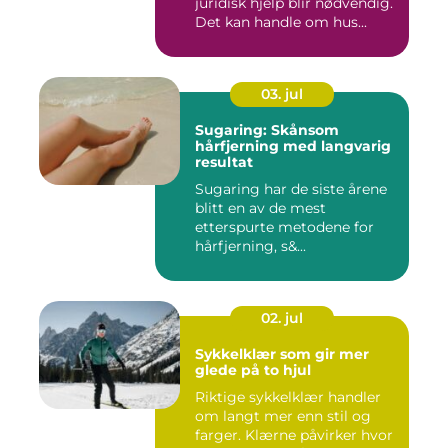
juridisk hjelp blir nødvendig.
Det kan handle om hus...
03. jul
Sugaring: Skånsom
hårfjerning med langvarig
resultat
Sugaring har de siste årene
blitt en av de mest
etterspurte metodene for
hårfjerning, s&...
02. jul
Sykkelklær som gir mer
glede på to hjul
Riktige sykkelklær handler
om langt mer enn stil og
farger. Klærne påvirker hvor