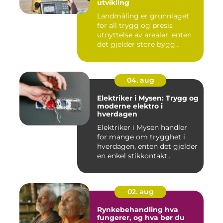
utvikling
Landmåling er grunnlaget
for all trygg og presis
utnyttelse av arealer, enten
det gjelder store bygg...
04. aug
Elektriker i Mysen: Trygg og
moderne elektro i
hverdagen
Elektriker i Mysen handler
for mange om trygghet i
hverdagen, enten det gjelder
en enkel stikkontakt...
02. aug
Rynkebehandling hva
fungerer, og hva bør du