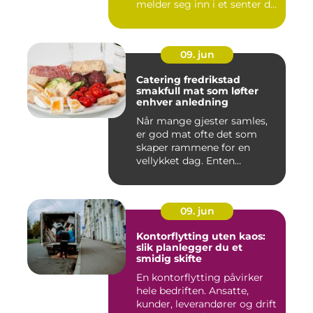
melder seg inn i et senter de
ne...
09. jun
Catering fredrikstad
smakfull mat som løfter
enhver anledning
Når mange gjester samles,
er god mat ofte det som
skaper rammene for en
vellykket dag. Enten
anledni...
09. jun
Kontorflytting uten kaos:
slik planlegger du et
smidig skifte
En kontorflytting påvirker
hele bedriften. Ansatte,
kunder, leverandører og drift