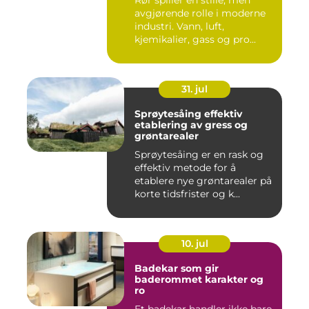
avgjørende rolle i moderne
industri. Vann, luft,
kjemikalier, gass og pro...
31. jul
Sprøytesåing effektiv
etablering av gress og
grøntarealer
Sprøytesåing er en rask og
effektiv metode for å
etablere nye grøntarealer på
korte tidsfrister og k...
10. jul
Badekar som gir
baderommet karakter og
ro
Et badekar handler ikke bare