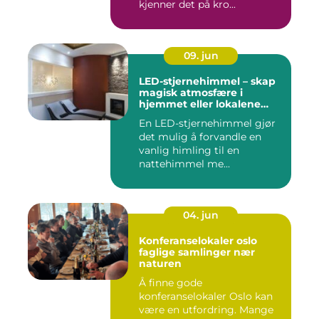
kjenner det på kro...
09. jun
LED-stjernehimmel – skap
magisk atmosfære i
hjemmet eller lokalene
dine
En LED-stjernehimmel gjør
det mulig å forvandle en
vanlig himling til en
nattehimmel me...
04. jun
Konferanselokaler oslo
faglige samlinger nær
naturen
Å finne gode
konferanselokaler Oslo kan
være en utfordring. Mange