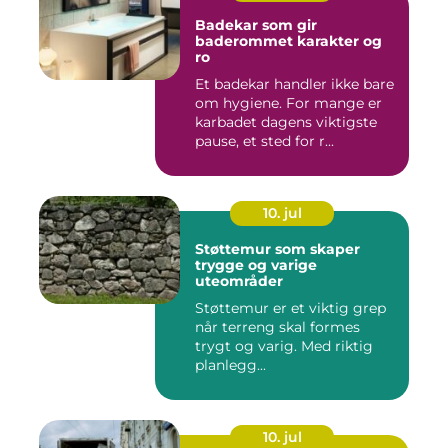
Badekar som gir
baderommet karakter og
ro
Et badekar handler ikke bare
om hygiene. For mange er
karbadet dagens viktigste
pause, et sted for r...
10. jul
Støttemur som skaper
trygge og varige
uteområder
Støttemur er et viktig grep
når terreng skal formes
trygt og varig. Med riktig
planlegg...
10. jul