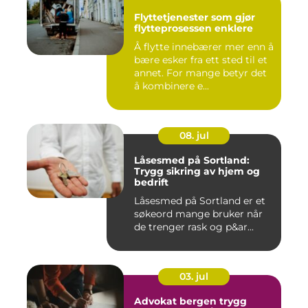
Flyttetjenester som gjør
flytteprosessen enklere
Å flytte innebærer mer enn å
bære esker fra ett sted til et
annet. For mange betyr det
å kombinere e...
08. jul
Låsesmed på Sortland:
Trygg sikring av hjem og
bedrift
Låsesmed på Sortland er et
søkeord mange bruker når
de trenger rask og p&ar...
03. jul
Advokat bergen trygg