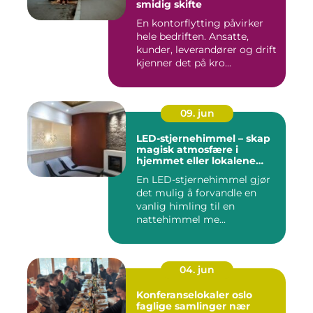
smidig skifte
En kontorflytting påvirker
hele bedriften. Ansatte,
kunder, leverandører og drift
kjenner det på kro...
09. jun
LED-stjernehimmel – skap
magisk atmosfære i
hjemmet eller lokalene
dine
En LED-stjernehimmel gjør
det mulig å forvandle en
vanlig himling til en
nattehimmel me...
04. jun
Konferanselokaler oslo
faglige samlinger nær