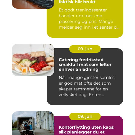
faktisk blir brukt
Et godt treningssenter
handler om mer enn
plassering og pris. Mange
melder seg inn i et senter de
ne...
09. jun
Catering fredrikstad
smakfull mat som løfter
enhver anledning
Når mange gjester samles,
er god mat ofte det som
skaper rammene for en
vellykket dag. Enten
anledni...
09. jun
Kontorflytting uten kaos:
slik planlegger du et