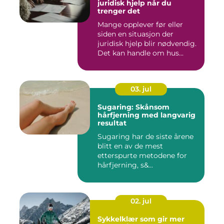
juridisk hjelp når du
trenger det
Mange opplever før eller
siden en situasjon der
juridisk hjelp blir nødvendig.
Det kan handle om hus...
03. jul
Sugaring: Skånsom
hårfjerning med langvarig
resultat
Sugaring har de siste årene
blitt en av de mest
etterspurte metodene for
hårfjerning, s&...
02. jul
Sykkelklær som gir mer