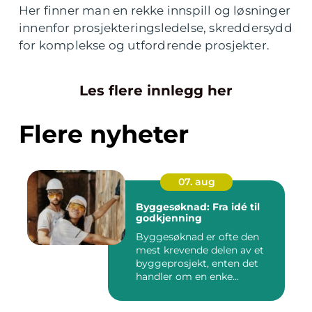
Her finner man en rekke innspill og løsninger
innenfor prosjekteringsledelse, skreddersydd
for komplekse og utfordrende prosjekter.
Les flere innlegg her
Flere nyheter
07. aug
Byggesøknad: Fra idé til
godkjenning
Byggesøknad er ofte den
mest krevende delen av et
byggeprosjekt, enten det
handler om en enke...