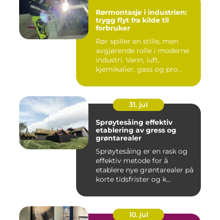
Rørmontasje i industrien:
trygg flyt fra kilde til
forbruker
Rør spiller en stille, men
avgjørende rolle i moderne
industri. Vann, luft,
kjemikalier, gass og pro...
31. jul
Sprøytesåing effektiv
etablering av gress og
grøntarealer
Sprøytesåing er en rask og
effektiv metode for å
etablere nye grøntarealer på
korte tidsfrister og k...
10. jul