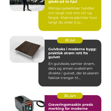
glede på to hjul
Riktige sykkelklær handler
om langt mer enn stil og
farger. Klærne påvirker hvor
langt du orker å sy...
01. jul
Gulvboks i moderne bygg:
praktisk strøm rett fra
gulvet
En gulvboks samler strøm,
data og annen svakstrøm
direkte i gulvet, der brukeren
faktisk trenger til...
30. jun
Graveringsmaskin presis
merking for moderne