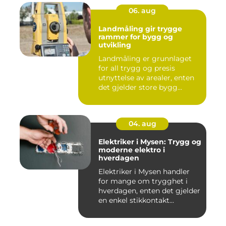
06. aug
Landmåling gir trygge
rammer for bygg og
utvikling
Landmåling er grunnlaget
for all trygg og presis
utnyttelse av arealer, enten
det gjelder store bygg...
04. aug
Elektriker i Mysen: Trygg og
moderne elektro i
hverdagen
Elektriker i Mysen handler
for mange om trygghet i
hverdagen, enten det gjelder
en enkel stikkontakt...