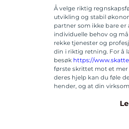
Å velge riktig regnskapsf
utvikling og stabil økonom
partner som ikke bare er 
individuelle behov og mål
rekke tjenester og profe
din i riktig retning. For 
besøk
https://www.skatt
første skrittet mot et me
deres hjelp kan du føle d
hender, og at din virksom
Le