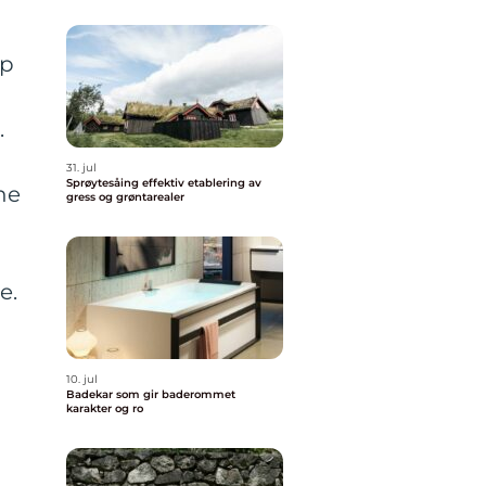
r
ap
.
31. jul
Sprøytesåing effektiv etablering av
ne
gress og grøntarealer
e.
10. jul
Badekar som gir baderommet
karakter og ro