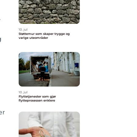
r
10. jul
Støttemur som skaper trygge og
g
varige uteområder
10. jul
Flyttetjenester som gjør
flytteprosessen enklere
er