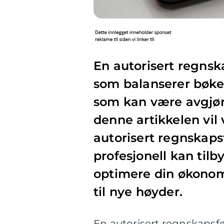
En autorisert regnsk
som balanserer bøken
som kan være avgjøre
denne artikkelen vil
autorisert regnskapsf
profesjonell kan tilb
optimere din økonom
til nye høyder.
En autorisert regnskapsfø