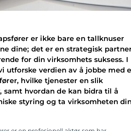
apsfører er ikke bare en tallknuser
e dine; det er en strategisk partne
nde for din virksomhets suksess. I
 vi utforske verdien av å jobbe med 
ører, hvilke tjenester en slik
y, samt hvordan de kan bidra til å
iske styring og ta virksomheten di
rer er en profesjonell aktør som har