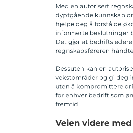
Med en autorisert regnska
dyptgående kunnskap om 
hjelpe deg å forstå de øk
informerte beslutninger b
Det gjør at bedriftsleder
regnskapsføreren håndte
Dessuten kan en autorisert
vekstområder og gi deg in
uten å kompromittere drif
for enhver bedrift som ø
fremtid.
Veien videre med 