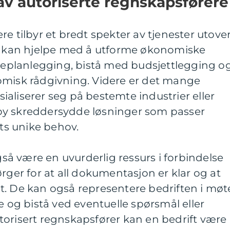
 av autoriserte regnskapsførere
e tilbyr et bredt spekter av tjenester utove
De kan hjelpe med å utforme økonomiske
tteplanlegging, bistå med budsjettlegging o
omisk rådgivning. Videre er det mange
aliserer seg på bestemte industrier eller
tilby skreddersydde løsninger som passer
ets unike behov.
å være en uvurderlig ressurs i forbindelse
rger for at all dokumentasjon er klar og at
t. De kan også representere bedriften i møt
g bistå ved eventuelle spørsmål eller
torisert regnskapsfører kan en bedrift være