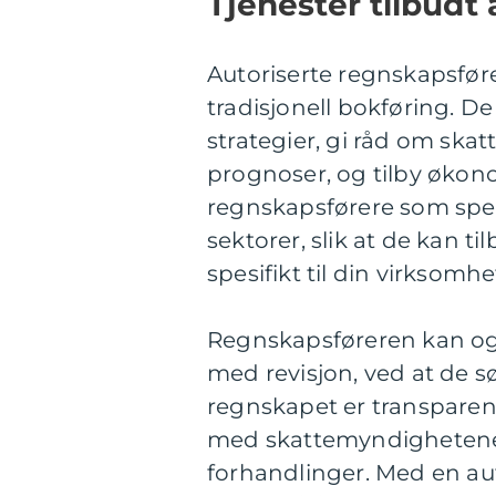
Tjenester tilbudt
Autoriserte regnskapsfører
tradisjonell bokføring. 
strategier, gi råd om ska
prognoser, og tilby økon
regnskapsførere som spesi
sektorer, slik at de kan 
spesifikt til din virksomh
Regnskapsføreren kan ogs
med revisjon, ved at de sø
regnskapet er transparen
med skattemyndighetene o
forhandlinger. Med en au