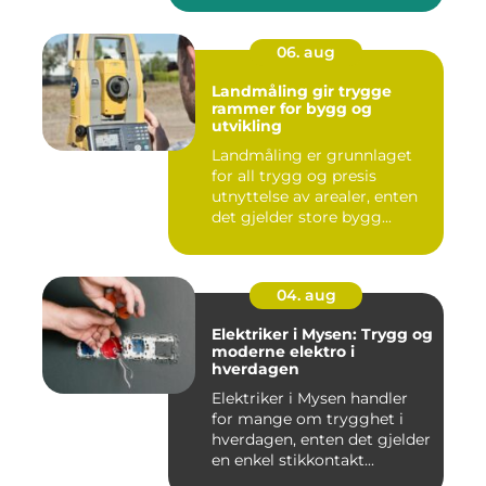
06. aug
Landmåling gir trygge
rammer for bygg og
utvikling
Landmåling er grunnlaget
for all trygg og presis
utnyttelse av arealer, enten
det gjelder store bygg...
04. aug
Elektriker i Mysen: Trygg og
moderne elektro i
hverdagen
Elektriker i Mysen handler
for mange om trygghet i
hverdagen, enten det gjelder
en enkel stikkontakt...