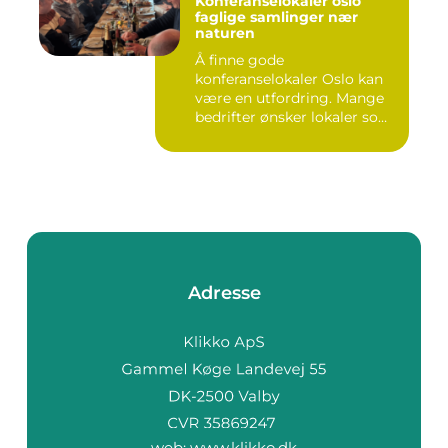
Konferanselokaler oslo
faglige samlinger nær
naturen
Å finne gode
konferanselokaler Oslo kan
være en utfordring. Mange
bedrifter ønsker lokaler som
gir b...
Adresse
web:
www.klikko.dk