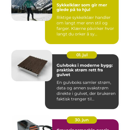
Sykkelklær som gir mer
glede på to hjul
Riktige sykkelklær handler
om langt mer enn stil og
farger. Klærne påvirker hvor
langt du orker å sy...
01. jul
Gulvboks i moderne bygg:
praktisk strøm rett fra
gulvet
En gulvboks samler strøm,
data og annen svakstrøm
direkte i gulvet, der brukeren
faktisk trenger til...
30. jun