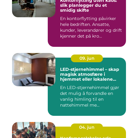
Kontorflytting uten kaos:
slik planlegger du et
smidig skifte
En kontorflytting påvirker
hele bedriften. Ansatte,
kunder, leverandører og drift
kjenner det på kro...
09. jun
LED-stjernehimmel – skap
magisk atmosfære i
hjemmet eller lokalene
dine
En LED-stjernehimmel gjør
det mulig å forvandle en
vanlig himling til en
nattehimmel me...
04. jun