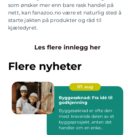
som ønsker mer enn bare rask handel på
nett, kan fanazoo.no være et naturlig sted å
starte jakten på produkter og råd til
kjæledyret.
Les flere innlegg her
Flere nyheter
07. aug
Byggesøknad: Fra idé til
godkjenning
Byggesøknad er ofte den
mest krevende delen av et
byggeprosjekt, enten det
handler om en enke...