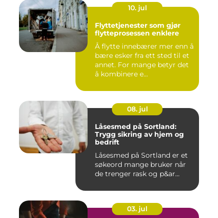
10. jul
Flyttetjenester som gjør
flytteprosessen enklere
Å flytte innebærer mer enn å
bære esker fra ett sted til et
annet. For mange betyr det
å kombinere e...
08. jul
Låsesmed på Sortland:
Trygg sikring av hjem og
bedrift
Låsesmed på Sortland er et
søkeord mange bruker når
de trenger rask og p&ar...
03. jul