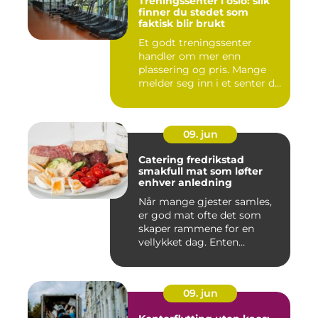
Treningssenter i oslo: slik
finner du stedet som
faktisk blir brukt
Et godt treningssenter
handler om mer enn
plassering og pris. Mange
melder seg inn i et senter de
ne...
09. jun
Catering fredrikstad
smakfull mat som løfter
enhver anledning
Når mange gjester samles,
er god mat ofte det som
skaper rammene for en
vellykket dag. Enten
anledni...
09. jun