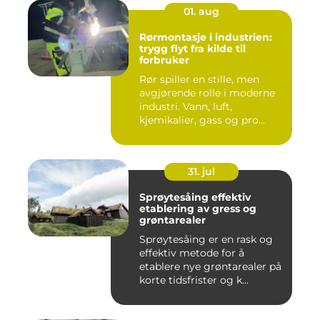
01. aug
Rørmontasje i industrien:
trygg flyt fra kilde til
forbruker
Rør spiller en stille, men
avgjørende rolle i moderne
industri. Vann, luft,
kjemikalier, gass og pro...
31. jul
Sprøytesåing effektiv
etablering av gress og
grøntarealer
Sprøytesåing er en rask og
effektiv metode for å
etablere nye grøntarealer på
korte tidsfrister og k...