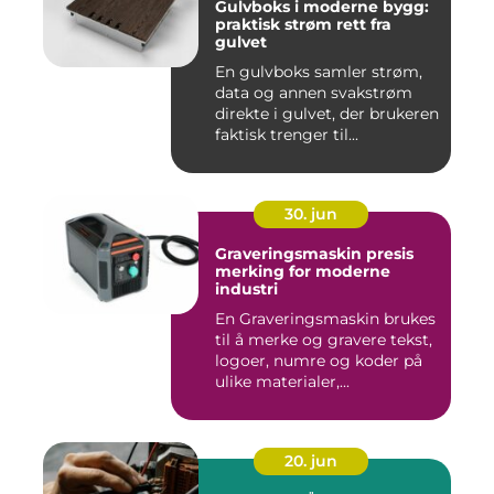
Gulvboks i moderne bygg:
praktisk strøm rett fra
gulvet
En gulvboks samler strøm,
data og annen svakstrøm
direkte i gulvet, der brukeren
faktisk trenger til...
30. jun
Graveringsmaskin presis
merking for moderne
industri
En Graveringsmaskin brukes
til å merke og gravere tekst,
logoer, numre og koder på
ulike materialer,...
20. jun