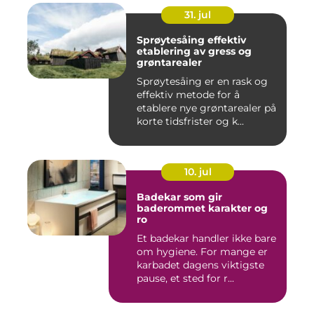
31. jul
Sprøytesåing effektiv
etablering av gress og
grøntarealer
Sprøytesåing er en rask og
effektiv metode for å
etablere nye grøntarealer på
korte tidsfrister og k...
10. jul
Badekar som gir
baderommet karakter og
ro
Et badekar handler ikke bare
om hygiene. For mange er
karbadet dagens viktigste
pause, et sted for r...