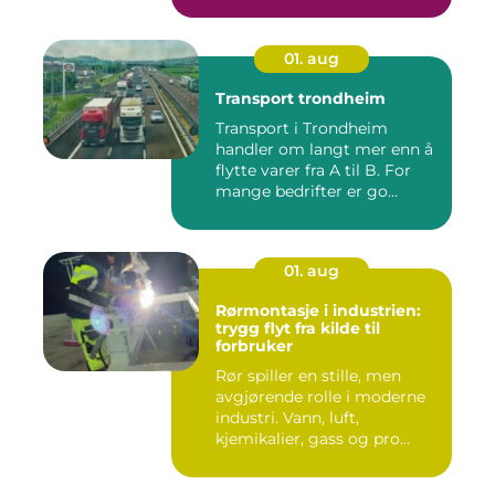
01. aug
Transport trondheim
Transport i Trondheim
handler om langt mer enn å
flytte varer fra A til B. For
mange bedrifter er go...
01. aug
Rørmontasje i industrien:
trygg flyt fra kilde til
forbruker
Rør spiller en stille, men
avgjørende rolle i moderne
industri. Vann, luft,
kjemikalier, gass og pro...