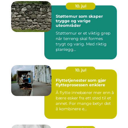
10. jul
Støttemur som skaper
trygge og varige
uteområder
Støttemur er et viktig grep
når terreng skal formes
trygt og varig. Med riktig
planlegg...
10. jul
Flyttetjenester som gjør
flytteprosessen enklere
Å flytte innebærer mer enn å
bære esker fra ett sted til et
annet. For mange betyr det
å kombinere e...