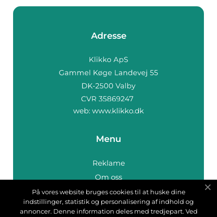
Adresse
web:
www.klikko.dk
Menu
Reklame
Om oss
Cookies
På vores website bruges cookies til at huske dine
indstillinger, statistik og personalisering af indhold og
Kontakt Oss
annoncer. Denne information deles med tredjepart. Ved