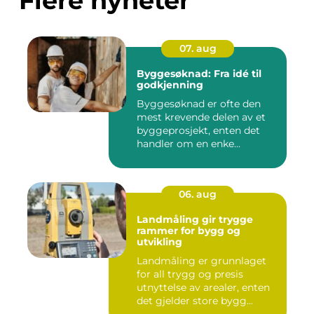
Flere nyheter
07. aug
Byggesøknad: Fra idé til
godkjenning
Byggesøknad er ofte den
mest krevende delen av et
byggeprosjekt, enten det
handler om en enke...
06. aug
Landmåling gir trygge
rammer for bygg og
utvikling
Landmåling er grunnlaget
for all trygg og presis
utnyttelse av arealer, enten
det gjelder store bygg...