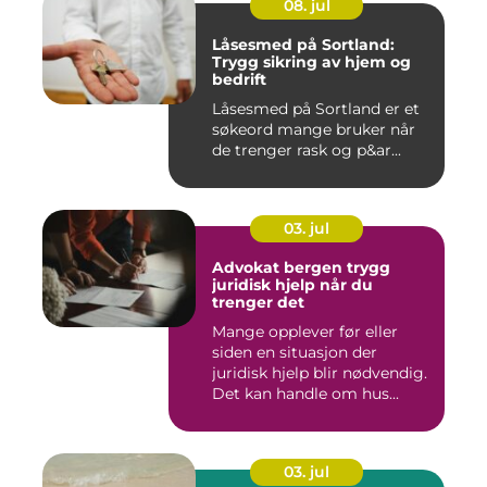
08. jul
Låsesmed på Sortland:
Trygg sikring av hjem og
bedrift
Låsesmed på Sortland er et
søkeord mange bruker når
de trenger rask og p&ar...
03. jul
Advokat bergen trygg
juridisk hjelp når du
trenger det
Mange opplever før eller
siden en situasjon der
juridisk hjelp blir nødvendig.
Det kan handle om hus...
03. jul