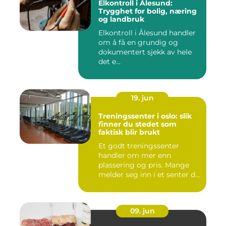
Elkontroll i Ålesund:
Trygghet for bolig, næring
og landbruk
Elkontroll i Ålesund handler
om å få en grundig og
dokumentert sjekk av hele
det e...
19. jun
Treningssenter i oslo: slik
finner du stedet som
faktisk blir brukt
Et godt treningssenter
handler om mer enn
plassering og pris. Mange
melder seg inn i et senter de
ne...
09. jun