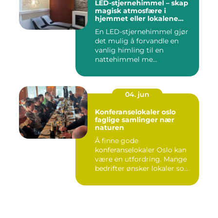
LED-stjernehimmel – skap
magisk atmosfære i
hjemmet eller lokalene
dine
En LED-stjernehimmel gjør
det mulig å forvandle en
vanlig himling til en
nattehimmel me...
04. jun
Konferanselokaler oslo
faglige samlinger nær
naturen
Å finne gode
konferanselokaler Oslo kan
være en utfordring. Mange
bedrifter ønsker lokaler som
gir b...