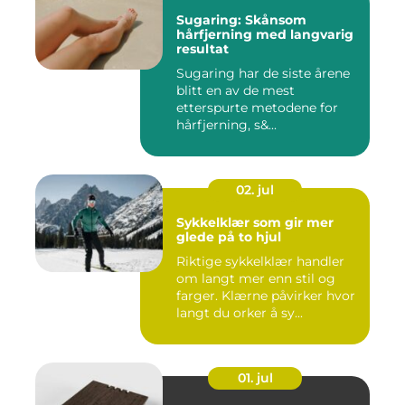
Sugaring: Skånsom
hårfjerning med langvarig
resultat
Sugaring har de siste årene
blitt en av de mest
etterspurte metodene for
hårfjerning, s&...
02. jul
Sykkelklær som gir mer
glede på to hjul
Riktige sykkelklær handler
om langt mer enn stil og
farger. Klærne påvirker hvor
langt du orker å sy...
01. jul