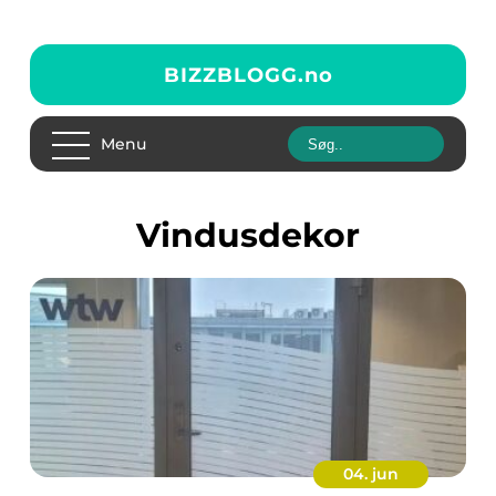
BIZZBLOGG.
no
Menu
vindusdekor
04. jun