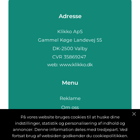
Adresse
web:
www.klikko.dk
Menu
Reklame
Om oss
Cookies
På vores website bruges cookies til at huske dine
indstillinger, statistik og personalisering af indhold og
Kontakt Oss
annoncer. Denne information deles med tredjepart. Ved
Sitemap
fortsat brug af websiden godkender du cookiepolitikken.