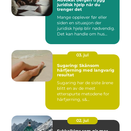
Advokat bergen trygg
juridisk hjelp når du
trenger det
Mange opplever før eller
siden en situasjon der
juridisk hjelp blir nødvendig.
Det kan handle om hus...
03. jul
Sugaring: Skånsom
hårfjerning med langvarig
resultat
Sugaring har de siste årene
blitt en av de mest
etterspurte metodene for
hårfjerning, s&...
02. jul