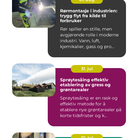
Rørmontasje i industrien:
trygg flyt fra kilde til
forbruker
Rør spiller en stille, men
avgjørende rolle i moderne
industri. Vann, luft,
kjemikalier, gass og pro...
31. jul
Sprøytesåing effektiv
etablering av gress og
grøntarealer
Sprøytesåing er en rask og
effektiv metode for å
etablere nye grøntarealer på
korte tidsfrister og k...
10. jul