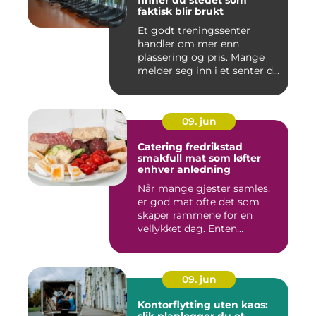
finner du stedet som
faktisk blir brukt
Et godt treningssenter
handler om mer enn
plassering og pris. Mange
melder seg inn i et senter de
ne...
09. jun
Catering fredrikstad
smakfull mat som løfter
enhver anledning
Når mange gjester samles,
er god mat ofte det som
skaper rammene for en
vellykket dag. Enten
anledni...
09. jun
Kontorflytting uten kaos: