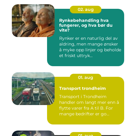
02. aug
Rynkebehandling hva
fungerer, og hva bør du
vite?
Rynker er en naturlig del av
aldring, men mange ønsker
å myke opp linjer og beholde
et friskt uttryk...
01. aug
Transport trondheim
Transport i Trondheim
handler om langt mer enn å
flytte varer fra A til B. For
mange bedrifter er go...
01. aug