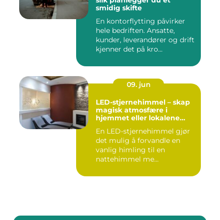
slik planlegger du et
smidig skifte
En kontorflytting påvirker
hele bedriften. Ansatte,
kunder, leverandører og drift
kjenner det på kro...
09. jun
LED-stjernehimmel – skap
magisk atmosfære i
hjemmet eller lokalene
dine
En LED-stjernehimmel gjør
det mulig å forvandle en
vanlig himling til en
nattehimmel me...