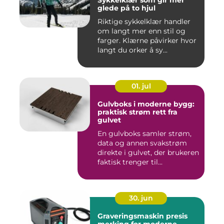
Sykkelklær som gir mer
glede på to hjul
Riktige sykkelklær handler
om langt mer enn stil og
farger. Klærne påvirker hvor
langt du orker å sy...
01. jul
Gulvboks i moderne bygg:
praktisk strøm rett fra
gulvet
En gulvboks samler strøm,
data og annen svakstrøm
direkte i gulvet, der brukeren
faktisk trenger til...
30. jun
Graveringsmaskin presis