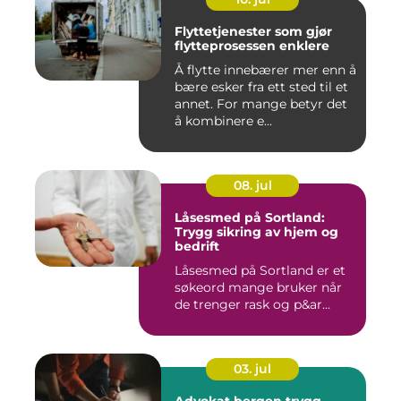
Flyttetjenester som gjør
flytteprosessen enklere
Å flytte innebærer mer enn å
bære esker fra ett sted til et
annet. For mange betyr det
å kombinere e...
08. jul
Låsesmed på Sortland:
Trygg sikring av hjem og
bedrift
Låsesmed på Sortland er et
søkeord mange bruker når
de trenger rask og p&ar...
03. jul