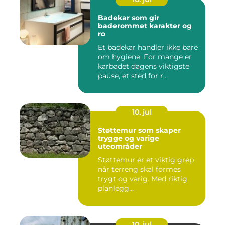
Badekar som gir
baderommet karakter og
ro
Et badekar handler ikke bare
om hygiene. For mange er
karbadet dagens viktigste
pause, et sted for r...
10. jul
Støttemur som skaper
trygge og varige
uteområder
Støttemur er et viktig grep
når terreng skal formes
trygt og varig. Med riktig
planlegg...
10. jul