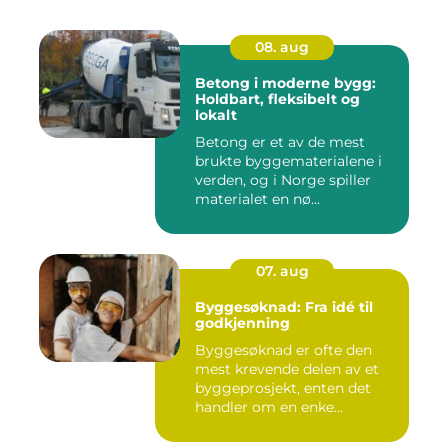
08. aug
Betong i moderne bygg:
Holdbart, fleksibelt og
lokalt
Betong er et av de mest
brukte byggematerialene i
verden, og i Norge spiller
materialet en nø...
07. aug
Byggesøknad: Fra idé til
godkjenning
Byggesøknad er ofte den
mest krevende delen av et
byggeprosjekt, enten det
handler om en enke...