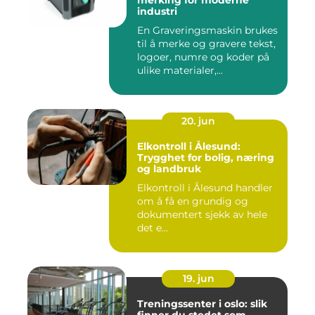
merking for moderne
industri
En Graveringsmaskin brukes
til å merke og gravere tekst,
logoer, numre og koder på
ulike materialer,...
20. jun
Elkontroll i Ålesund:
Trygghet for bolig, næring
og landbruk
Elkontroll i Ålesund handler
om å få en grundig og
dokumentert sjekk av hele
det e...
19. jun
Treningssenter i oslo: slik