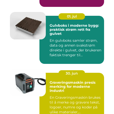
01. jul
Gulvboks i moderne bygg:
praktisk strøm rett fra
gulvet
En gulvboks samler strøm,
data og annen svakstrøm
direkte i gulvet, der brukeren
faktisk trenger til...
30. jun
Graveringsmaskin presis
merking for moderne
industri
En Graveringsmaskin brukes
til å merke og gravere tekst,
logoer, numre og koder på
ulike materialer,...