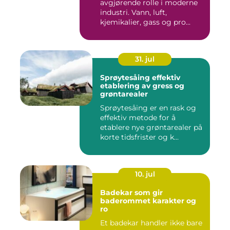
avgjørende rolle i moderne
industri. Vann, luft,
kjemikalier, gass og pro...
31. jul
Sprøytesåing effektiv
etablering av gress og
grøntarealer
Sprøytesåing er en rask og
effektiv metode for å
etablere nye grøntarealer på
korte tidsfrister og k...
10. jul
Badekar som gir
baderommet karakter og
ro
Et badekar handler ikke bare