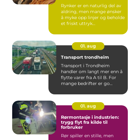
Rynker er en naturlig del av
aldring, men mange ønsker
å myke opp linjer og beholde
et friskt uttryk...
01. aug
Transport trondheim
Transport i Trondheim
handler om langt mer enn å
flytte varer fra A til B. For
mange bedrifter er go...
01. aug
Rørmontasje i industrien:
trygg flyt fra kilde til
forbruker
Rør spiller en stille, men