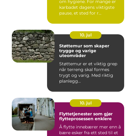
om hygiene. For mange er
karbadet dagens viktigste
pause, et sted for r...
10. jul
Støttemur som skaper
trygge og varige
uteområder
Støttemur er et viktig grep
når terreng skal formes
trygt og varig. Med riktig
planlegg...
10. jul
Flyttetjenester som gjør
flytteprosessen enklere
Å flytte innebærer mer enn å
bære esker fra ett sted til et