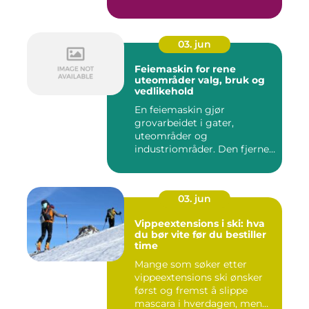
gir b...
03. jun
Feiemaskin for rene
uteområder valg, bruk og
vedlikehold
En feiemaskin gjør
grovarbeidet i gater,
uteområder og
industriområder. Den fjerner
støv, grus, løv ...
03. jun
Vippeextensions i ski: hva
du bør vite før du bestiller
time
Mange som søker etter
vippeextensions ski ønsker
først og fremst å slippe
mascara i hverdagen, men