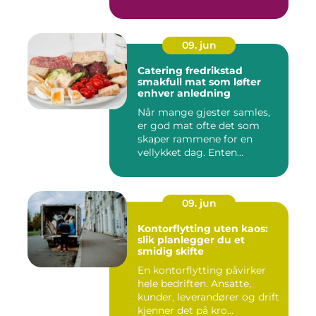
ne...
09. jun
Catering fredrikstad
smakfull mat som løfter
enhver anledning
Når mange gjester samles,
er god mat ofte det som
skaper rammene for en
vellykket dag. Enten
anledni...
09. jun
Kontorflytting uten kaos:
slik planlegger du et
smidig skifte
En kontorflytting påvirker
hele bedriften. Ansatte,
kunder, leverandører og drift
kjenner det på kro...