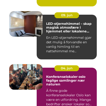
09. jun
LED-stjernehimmel – skap
magisk atmosfære i
hjemmet eller lokalene
dine
En LED-stjernehimmel gjør
det mulig å forvandle en
vanlig himling til en
nattehimmel me...
04. jun
Konferanselokaler oslo
faglige samlinger nær
naturen
Å finne gode
konferanselokaler Oslo kan
være en utfordring. Mange
bedrifter ønsker lokaler som