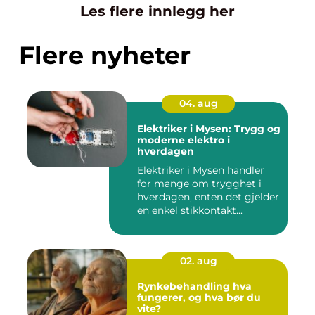
Les flere innlegg her
Flere nyheter
04. aug
Elektriker i Mysen: Trygg og
moderne elektro i
hverdagen
Elektriker i Mysen handler
for mange om trygghet i
hverdagen, enten det gjelder
en enkel stikkontakt...
02. aug
Rynkebehandling hva
fungerer, og hva bør du
vite?