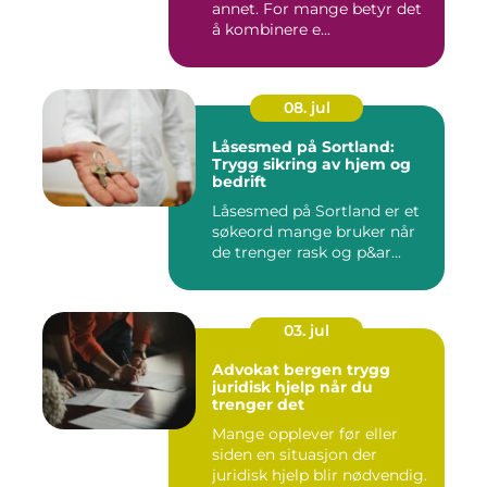
annet. For mange betyr det
å kombinere e...
08. jul
Låsesmed på Sortland:
Trygg sikring av hjem og
bedrift
Låsesmed på Sortland er et
søkeord mange bruker når
de trenger rask og p&ar...
03. jul
Advokat bergen trygg
juridisk hjelp når du
trenger det
Mange opplever før eller
siden en situasjon der
juridisk hjelp blir nødvendig.