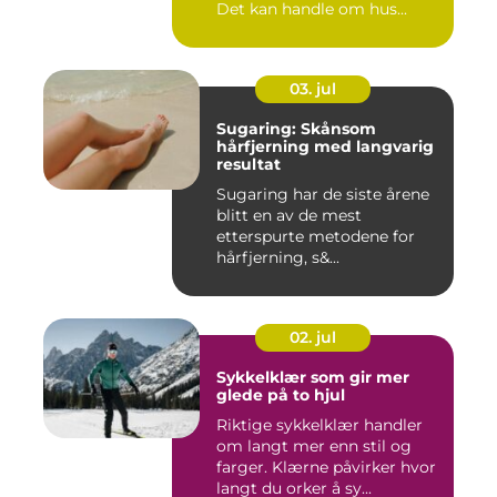
Det kan handle om hus...
03. jul
Sugaring: Skånsom
hårfjerning med langvarig
resultat
Sugaring har de siste årene
blitt en av de mest
etterspurte metodene for
hårfjerning, s&...
02. jul
Sykkelklær som gir mer
glede på to hjul
Riktige sykkelklær handler
om langt mer enn stil og
farger. Klærne påvirker hvor
langt du orker å sy...