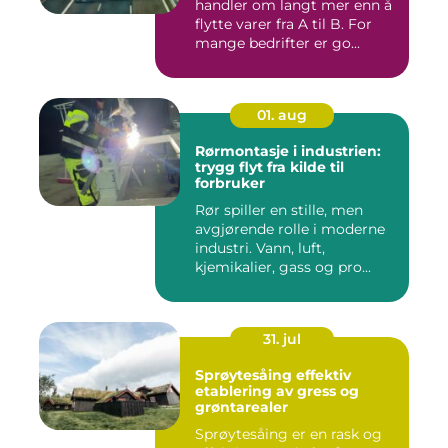
handler om langt mer enn å
flytte varer fra A til B. For
mange bedrifter er go...
01. aug
Rørmontasje i industrien:
trygg flyt fra kilde til
forbruker
Rør spiller en stille, men
avgjørende rolle i moderne
industri. Vann, luft,
kjemikalier, gass og pro...
31. jul
Sprøytesåing effektiv
etablering av gress og
grøntarealer
Sprøytesåing er en rask og