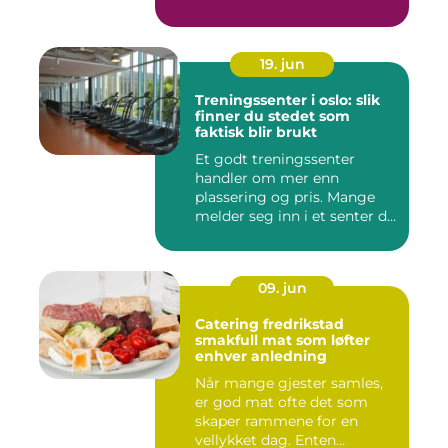
19. jun
Treningssenter i oslo: slik
finner du stedet som
faktisk blir brukt
Et godt treningssenter
handler om mer enn
plassering og pris. Mange
melder seg inn i et senter de
ne...
09. jun
Catering fredrikstad
smakfull mat som løfter
enhver anledning
Når mange gjester samles,
er god mat ofte det som
skaper rammene for en
vellykket dag. Enten