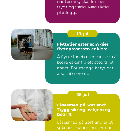
når terreng skal formes
trygt og varig. Med riktig
planlegg...
10. jul
Flyttetjenester som gjør
flytteprosessen enklere
Å flytte innebærer mer enn å
bære esker fra ett sted til et
annet. For mange betyr det
å kombinere e...
08. jul
Låsesmed på Sortland:
Trygg sikring av hjem og
bedrift
Låsesmed på Sortland er et
søkeord mange bruker når