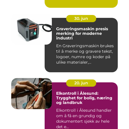
30. jun
Graveringsmaskin presis
merking for moderne
industri
En Graveringsmaskin brukes
til å merke og gravere tekst,
logoer, numre og koder på
ulike materialer,...
20. jun
Elkontroll i Ålesund:
Trygghet for bolig, næring
og landbruk
Elkontroll i Ålesund handler
om å få en grundig og
dokumentert sjekk av hele
det e...