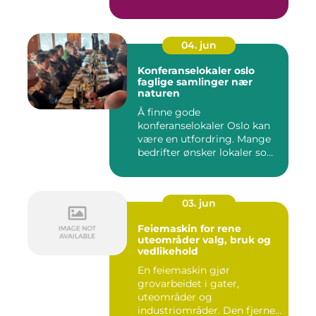
04. jun
Konferanselokaler oslo
faglige samlinger nær
naturen
Å finne gode
konferanselokaler Oslo kan
være en utfordring. Mange
bedrifter ønsker lokaler som
gir b...
03. jun
Feiemaskin for rene
uteområder valg, bruk og
vedlikehold
En feiemaskin gjør
grovarbeidet i gater,
uteområder og
industriområder. Den fjerner