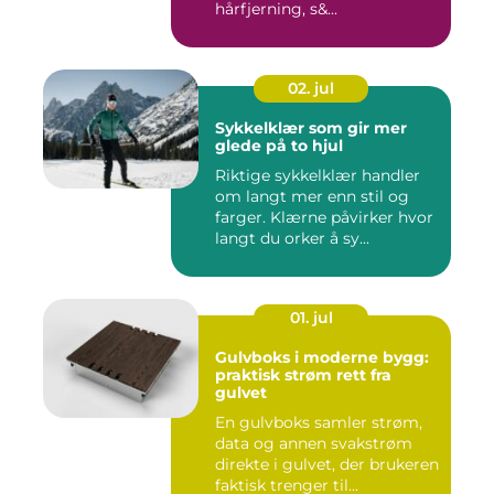
hårfjerning, s&...
02. jul
Sykkelklær som gir mer
glede på to hjul
Riktige sykkelklær handler
om langt mer enn stil og
farger. Klærne påvirker hvor
langt du orker å sy...
01. jul
Gulvboks i moderne bygg:
praktisk strøm rett fra
gulvet
En gulvboks samler strøm,
data og annen svakstrøm
direkte i gulvet, der brukeren
faktisk trenger til...