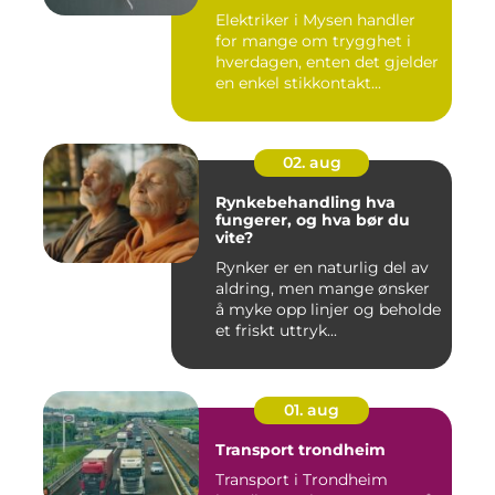
Elektriker i Mysen handler
for mange om trygghet i
hverdagen, enten det gjelder
en enkel stikkontakt...
02. aug
Rynkebehandling hva
fungerer, og hva bør du
vite?
Rynker er en naturlig del av
aldring, men mange ønsker
å myke opp linjer og beholde
et friskt uttryk...
01. aug
Transport trondheim
Transport i Trondheim