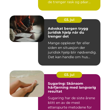
de trenger rask og p&ar...
03. jul
Advokat bergen trygg
juridisk hjelp når du
trenger det
Mange opplever før eller
siden en situasjon der
juridisk hjelp blir nødvendig.
Det kan handle om hus...
03. jul
Sugaring: Skånsom
hårfjerning med langvarig
resultat
Sugaring har de siste årene
blitt en av de mest
etterspurte metodene for