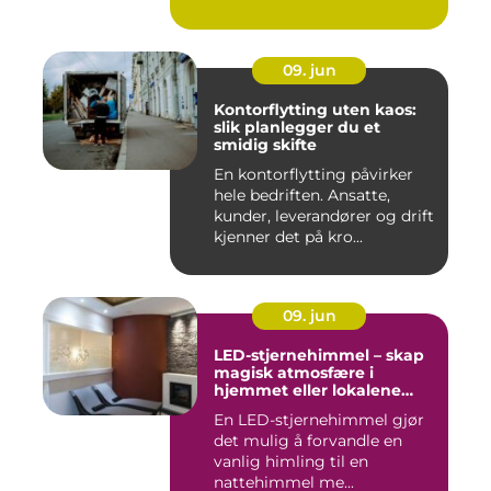
anledni...
09. jun
Kontorflytting uten kaos:
slik planlegger du et
smidig skifte
En kontorflytting påvirker
hele bedriften. Ansatte,
kunder, leverandører og drift
kjenner det på kro...
09. jun
LED-stjernehimmel – skap
magisk atmosfære i
hjemmet eller lokalene
dine
En LED-stjernehimmel gjør
det mulig å forvandle en
vanlig himling til en
nattehimmel me...