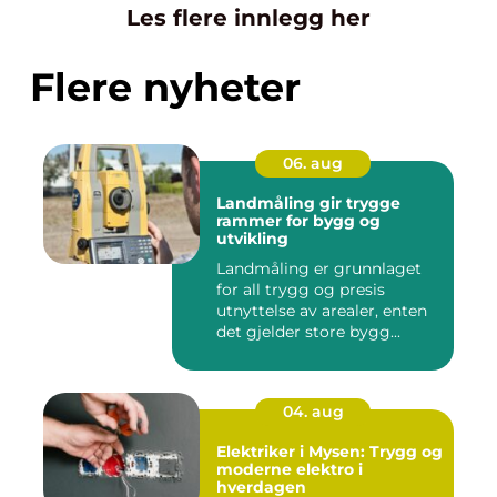
Les flere innlegg her
Flere nyheter
06. aug
Landmåling gir trygge
rammer for bygg og
utvikling
Landmåling er grunnlaget
for all trygg og presis
utnyttelse av arealer, enten
det gjelder store bygg...
04. aug
Elektriker i Mysen: Trygg og
moderne elektro i
hverdagen