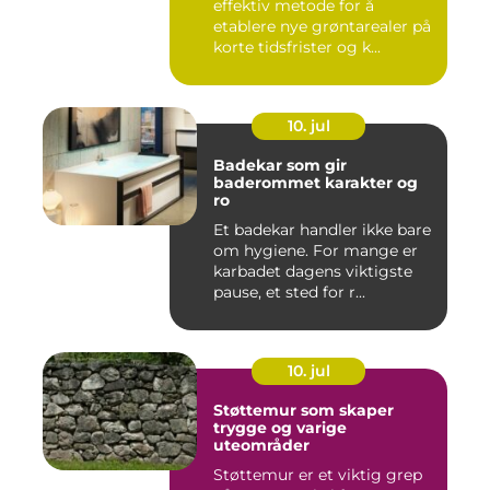
effektiv metode for å
etablere nye grøntarealer på
korte tidsfrister og k...
10. jul
Badekar som gir
baderommet karakter og
ro
Et badekar handler ikke bare
om hygiene. For mange er
karbadet dagens viktigste
pause, et sted for r...
10. jul
Støttemur som skaper
trygge og varige
uteområder
Støttemur er et viktig grep